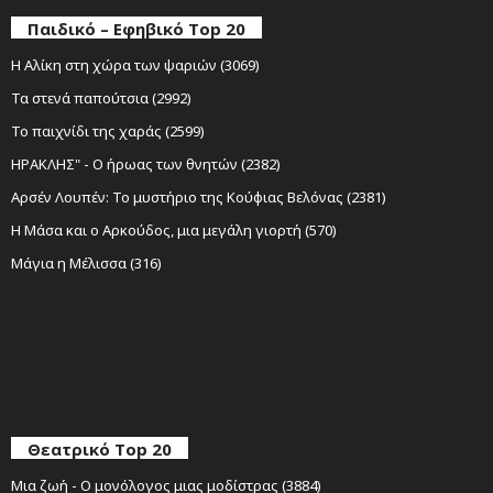
Παιδικό – Εφηβικό Top 20
Η Αλίκη στη χώρα των ψαριών (3069)
Τα στενά παπούτσια (2992)
Το παιχνίδι της χαράς (2599)
ΗΡΑΚΛΗΣ" - Ο ήρωας των θνητών (2382)
Αρσέν Λουπέν: Το μυστήριο της Κούφιας Βελόνας (2381)
Η Μάσα και ο Αρκούδος, μια μεγάλη γιορτή (570)
Μάγια η Μέλισσα (316)
Θεατρικό Top 20
Μια ζωή - Ο μονόλογος μιας μοδίστρας (3884)