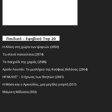
Παιδικό – Εφηβικό Top 20
Η Αλίκη στη χώρα των ψαριών (3050)
Τα στενά παπούτσια (2974)
Το παιχνίδι της χαράς (2586)
Αρσέν Λουπέν: Το μυστήριο της Κούφιας Βελόνας (2364)
ΗΡΑΚΛΗΣ" - Ο ήρωας των θνητών (2361)
Η Μάσα και ο Αρκούδος, μια μεγάλη γιορτή (557)
Μάγια η Μέλισσα (302)