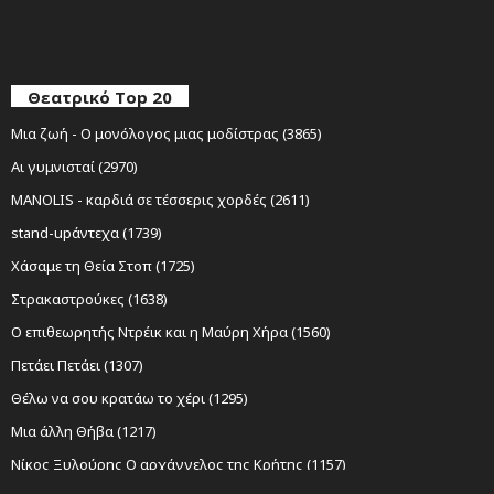
Θεατρικό Top 20
Μια ζωή - Ο μονόλογος μιας μοδίστρας (3865)
Αι γυμνισταί (2970)
MANOLIS - καρδιά σε τέσσερις χορδές (2611)
stand-upάντεχα (1739)
Χάσαμε τη Θεία Στοπ (1725)
Στρακαστρούκες (1638)
Ο επιθεωρητής Ντρέικ και η Μαύρη Χήρα (1560)
Πετάει Πετάει (1307)
Θέλω να σου κρατάω το χέρι (1295)
Μια άλλη Θήβα (1217)
Νίκος Ξυλούρης Ο αρχάγγελος της Κρήτης (1157)