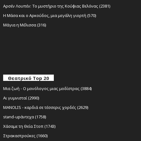
Αρσέν Λουπέν: Το μυστήριο της Κούφιας Βελόνας (2381)
Η Μάσα και ο Αρκούδος, μια μεγάλη γιορτή (570)
Μάγια η Μέλισσα (316)
Θεατρικό Top 20
Μια ζωή - Ο μονόλογος μιας μοδίστρας (3884)
Αι γυμνισταί (2990)
MANOLIS - καρδιά σε τέσσερις χορδές (2629)
stand-upάντεχα (1758)
Χάσαμε τη Θεία Στοπ (1743)
Στρακαστρούκες (1660)