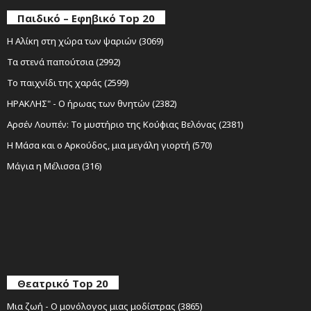
Παιδικό – Εφηβικό Top 20
Η Αλίκη στη χώρα των ψαριών (3069)
Τα στενά παπούτσια (2992)
Το παιχνίδι της χαράς (2599)
ΗΡΑΚΛΗΣ" - Ο ήρωας των θνητών (2382)
Αρσέν Λουπέν: Το μυστήριο της Κούφιας Βελόνας (2381)
Η Μάσα και ο Αρκούδος, μια μεγάλη γιορτή (570)
Μάγια η Μέλισσα (316)
Θεατρικό Top 20
Μια ζωή - Ο μονόλογος μιας μοδίστρας (3865)