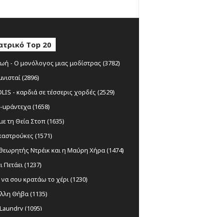
ατρικό Top 20
ωή - Ο μονόλογος μιας μοδίστρας (3782)
μνισταί (2896)
IS - καρδιά σε τέσσερις χορδές (2529)
-upάντεχα (1658)
ε τη Θεία Στοπ (1635)
αστρούκες (1571)
θεωρητής Ντρέικ και η Μαύρη Χήρα (1474)
ι Πετάει (1237)
να σου κρατάω το χέρι (1230)
λλη Θήβα (1135)
Laundry (1095)