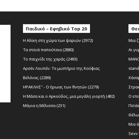
Παιδικό – Εφηβικό Top 20
Θε
Η Αλίκη στη χώρα των ψαριών (2972)
Μια ζ
Τα στενά παπούτσια (2880)
Αι γυ
Το παιχνίδι της χαράς (2493)
MANOL
Αρσέν Λουπέν: Το μυστήριο της Κούφιας
stand
Βελόνας (2289)
Χάσαμ
ΗΡΑΚΛΗΣ" - Ο ήρωας των θνητών (2279)
Στρακ
Η Μάσα και ο Αρκούδος, μια μεγάλη γιορτή (482)
Ο επι
Μάγια η Μέλισσα (231)
Πετάε
Θέλω 
Μια ά
Sexy 