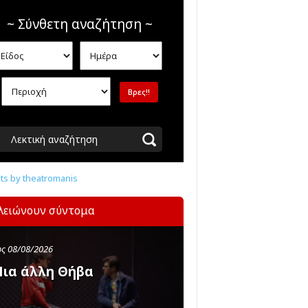
~ Σύνθετη αναζήτηση ~
Λεκτική αναζήτηση
s by theatromanis
λειώνουν σύντομα
ς 08/08/2026
ια άλλη Θήβα