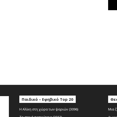
κ
έ
ς
Παιδικό – Εφηβικό Top 20
Θε
Η Αλίκη στη χώρα των ψαριών (3096)
Μια ζ