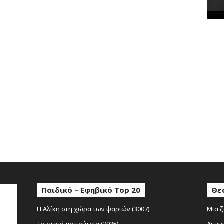
κ
έ
ς
Παιδικό – Εφηβικό Top 20
Θε
Η Αλίκη στη χώρα των ψαριών (3007)
Μια ζ