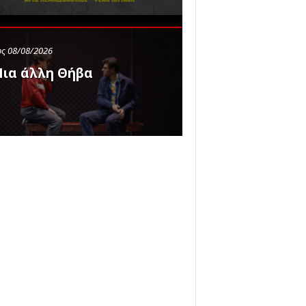
ς 08/08/2026
ια άλλη Θήβα