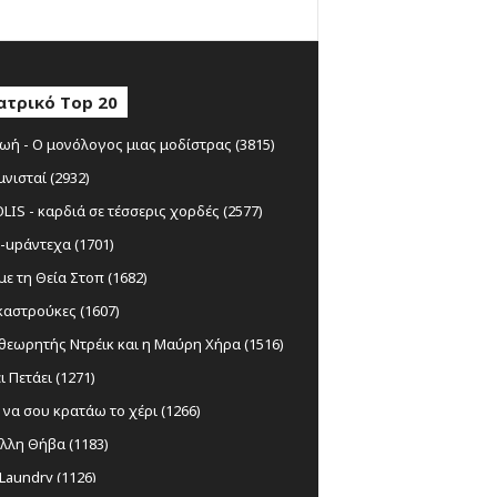
ατρικό Top 20
ωή - Ο μονόλογος μιας μοδίστρας (3815)
μνισταί (2932)
IS - καρδιά σε τέσσερις χορδές (2577)
-upάντεχα (1701)
ε τη Θεία Στοπ (1682)
αστρούκες (1607)
θεωρητής Ντρέικ και η Μαύρη Χήρα (1516)
ι Πετάει (1271)
να σου κρατάω το χέρι (1266)
λλη Θήβα (1183)
Laundry (1126)