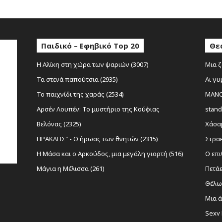
Παιδικό – Εφηβικό Top 20
Θε
Η Αλίκη στη χώρα των ψαριών (3007)
Μια ζ
Τα στενά παπούτσια (2935)
Αι γυ
Το παιχνίδι της χαράς (2534)
MANOL
Αρσέν Λουπέν: Το μυστήριο της Κούφιας
stand
Βελόνας (2325)
Χάσαμ
ΗΡΑΚΛΗΣ" - Ο ήρωας των θνητών (2315)
Στρακ
Η Μάσα και ο Αρκούδος, μια μεγάλη γιορτή (516)
Ο επι
Μάγια η Μέλισσα (261)
Πετάε
Θέλω 
Μια ά
Sexy 