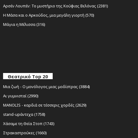
Αρσέν Λουπέν: Το μυστήριο της Κούφιας Βελόνας (2381)
Η Μάσα και ο Αρκούδος, μια μεγάλη γιορτή (570)
Μάγια η Μέλισσα (316)
Θεατρικό Top 20
Μια ζωή - Ο μονόλογος μιας μοδίστρας (3884)
Αι γυμνισταί (2990)
MANOLIS - καρδιά σε τέσσερις χορδές (2629)
stand-upάντεχα (1758)
Χάσαμε τη Θεία Στοπ (1743)
Στρακαστρούκες (1660)