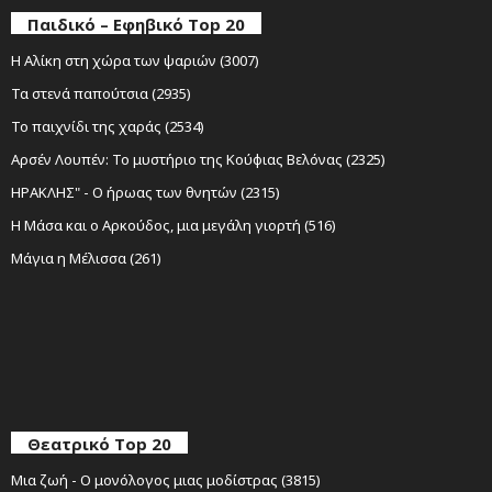
Παιδικό – Εφηβικό Top 20
Η Αλίκη στη χώρα των ψαριών (3007)
Τα στενά παπούτσια (2935)
Το παιχνίδι της χαράς (2534)
Αρσέν Λουπέν: Το μυστήριο της Κούφιας Βελόνας (2325)
ΗΡΑΚΛΗΣ" - Ο ήρωας των θνητών (2315)
Η Μάσα και ο Αρκούδος, μια μεγάλη γιορτή (516)
Μάγια η Μέλισσα (261)
Θεατρικό Top 20
Μια ζωή - Ο μονόλογος μιας μοδίστρας (3815)