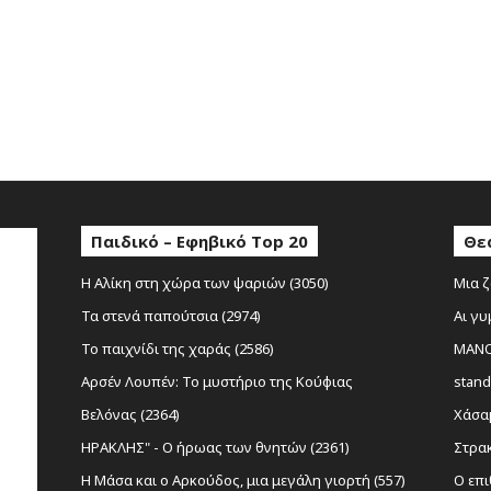
κ
έ
ς
Παιδικό – Εφηβικό Top 20
Θε
Η Αλίκη στη χώρα των ψαριών (3050)
Μια ζ
Τα στενά παπούτσια (2974)
Αι γυ
Το παιχνίδι της χαράς (2586)
MANOL
Αρσέν Λουπέν: Το μυστήριο της Κούφιας
stand
Βελόνας (2364)
Χάσαμ
ΗΡΑΚΛΗΣ" - Ο ήρωας των θνητών (2361)
Στρακ
Η Μάσα και ο Αρκούδος, μια μεγάλη γιορτή (557)
Ο επι