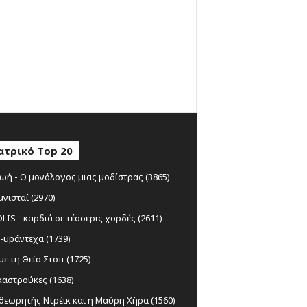
ατρικό Top 20
ωή - Ο μονόλογος μιας μοδίστρας (3865)
μνισταί (2970)
IS - καρδιά σε τέσσερις χορδές (2611)
-upάντεχα (1739)
ε τη Θεία Στοπ (1725)
αστρούκες (1638)
θεωρητής Ντρέικ και η Μαύρη Χήρα (1560)