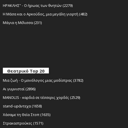
ΗΡΑΚΛΗΣ" - Ο ήρωας των θνητών (2279)
Η Μάσα και ο Αρκούδος, μια μεγάλη γιορτή (482)
Μάγια η Μέλισσα (231)
Θεατρικό Top 20
Μια ζωή - Ο μονόλογος μιας μοδίστρας (3782)
Αι γυμνισταί (2896)
MANOLIS - καρδιά σε τέσσερις χορδές (2529)
stand-upάντεχα (1658)
Χάσαμε τη Θεία Στοπ (1635)
Στρακαστρούκες (1571)