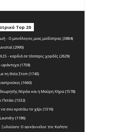
ατρικό Top 20
ωή - Ο μονόλογος μιας μοδίστρας (3884)
μνισταί (2990)
IS - καρδιά σε τέσσερις χορδές (2629)
-upάντεχα (1758)
ε τη Θεία Στοπ (1743)
αστρούκες (1660)
θεωρητής Ντρέικ και η Μαύρη Χήρα (1578)
ι Πετάει (1332)
να σου κρατάω το χέρι (1316)
Laundry (1186)
ς Ξυλούρης Ο αρχάγγελος της Κρήτης