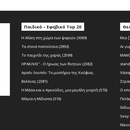
Παιδικό – Εφηβικό Top 20
Θε
Η Αλίκη στη χώρα των ψαριών (3069)
Μια ζ
Τα στενά παπούτσια (2992)
Αι γυ
Το παιχνίδι της χαράς (2599)
MANOL
ΗΡΑΚΛΗΣ" - Ο ήρωας των θνητών (2382)
stand
Αρσέν Λουπέν: Το μυστήριο της Κούφιας
Χάσαμ
Βελόνας (2381)
Στρακ
Η Μάσα και ο Αρκούδος, μια μεγάλη γιορτή (570)
Ο επι
Μάγια η Μέλισσα (316)
Πετάε
Θέλω 
Sexy 
Νίκο