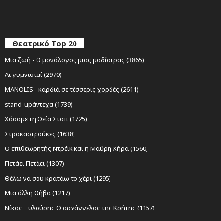
Θεατρικό Top 20
Μια ζωή - Ο μονόλογος μιας μοδίστρας (3865)
Αι γυμνισταί (2970)
MANOLIS - καρδιά σε τέσσερις χορδές (2611)
stand-upάντεχα (1739)
Χάσαμε τη Θεία Στοπ (1725)
Στρακαστρούκες (1638)
Ο επιθεωρητής Ντρέικ και η Μαύρη Χήρα (1560)
Πετάει Πετάει (1307)
Θέλω να σου κρατάω το χέρι (1295)
Μια άλλη Θήβα (1217)
Νίκος Ξυλούρης Ο αρχάγγελος της Κρήτης (1157)