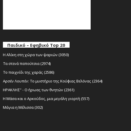
Παιδικό – Εφηβικό Top 20
Η Αλίκη στη χώρα των ψαριών (3050)
Τα στενά παπούτσια (2974)
Το παιχνίδι της χαράς (2586)
Αρσέν Λουπέν: Το μυστήριο της Κούφιας Βελόνας (2364)
ΗΡΑΚΛΗΣ" - Ο ήρωας των θνητών (2361)
Η Μάσα και ο Αρκούδος, μια μεγάλη γιορτή (557)
Μάγια η Μέλισσα (302)