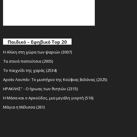
Παιδικό – Εφηβικό Top 20
Η Αλίκη στη χώρα των ψαριών (3007)
Τα στενά παπούτσια (2935)
Το παιχνίδι της χαράς (2534)
Αρσέν Λουπέν: Το μυστήριο της Κούφιας Βελόνας (2325)
ΗΡΑΚΛΗΣ" - Ο ήρωας των θνητών (2315)
Η Μάσα και ο Αρκούδος, μια μεγάλη γιορτή (516)
Μάγια η Μέλισσα (261)