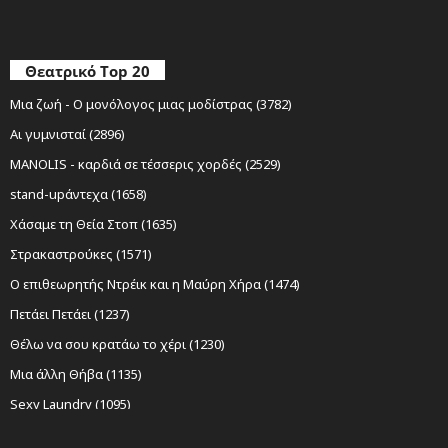
Θεατρικό Top 20
Μια ζωή - Ο μονόλογος μιας μοδίστρας (3782)
Αι γυμνισταί (2896)
MANOLIS - καρδιά σε τέσσερις χορδές (2529)
stand-upάντεχα (1658)
Χάσαμε τη Θεία Στοπ (1635)
Στρακαστρούκες (1571)
Ο επιθεωρητής Ντρέικ και η Μαύρη Χήρα (1474)
Πετάει Πετάει (1237)
Θέλω να σου κρατάω το χέρι (1230)
Μια άλλη Θήβα (1135)
Sexy Laundry (1095)
Νίκος Ξυλούρης Ο αρχάγγελος της Κρήτης (1085)