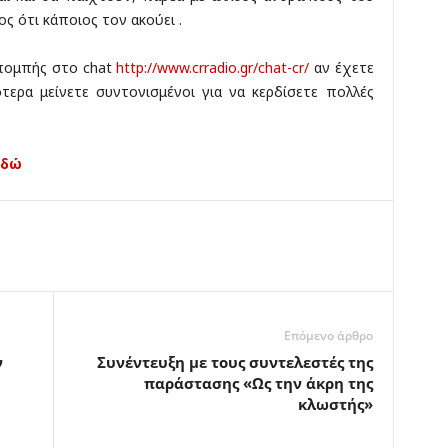
ος ότι κάποιος τον ακούει .
κπομπής στο chat
http://www.crradio.gr/chat-cr/
αν έχετε
ότερα μείνετε συντονισμένοι για να κερδίσετε πολλές
Εδώ
Επόμενο άρθρο
ν
Συνέντευξη με τους συντελεστές της
παράστασης «Ως την άκρη της
κλωστής»