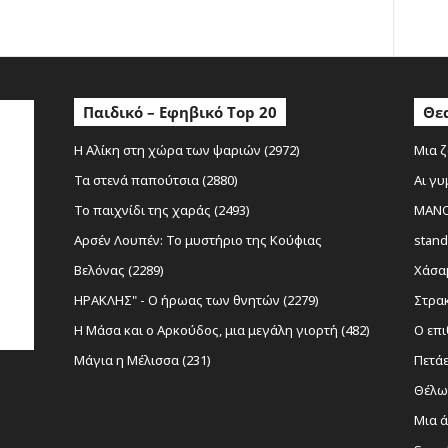
ο
Παιδικό – Εφηβικό Top 20
Θεα
Η Αλίκη στη χώρα των ψαριών (2972)
Μια ζ
Τα στενά παπούτσια (2880)
Αι γυ
Το παιχνίδι της χαράς (2493)
MANOL
Αρσέν Λουπέν: Το μυστήριο της Κούφιας
stand
Βελόνας (2289)
Χάσαμ
ΗΡΑΚΛΗΣ" - Ο ήρωας των θνητών (2279)
Στρακ
Η Μάσα και ο Αρκούδος, μια μεγάλη γιορτή (482)
Ο επι
Μάγια η Μέλισσα (231)
Πετάε
Θέλω 
Μια ά