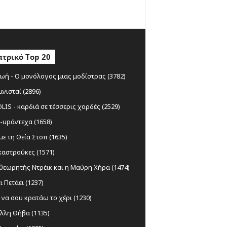
τρικό Top 20
ωή - Ο μονόλογος μιας μοδίστρας (3782)
μνισταί (2896)
IS - καρδιά σε τέσσερις χορδές (2529)
-upάντεχα (1658)
ε τη Θεία Στοπ (1635)
αστρούκες (1571)
θεωρητής Ντρέικ και η Μαύρη Χήρα (1474)
ι Πετάει (1237)
να σου κρατάω το χέρι (1230)
λλη Θήβα (1135)