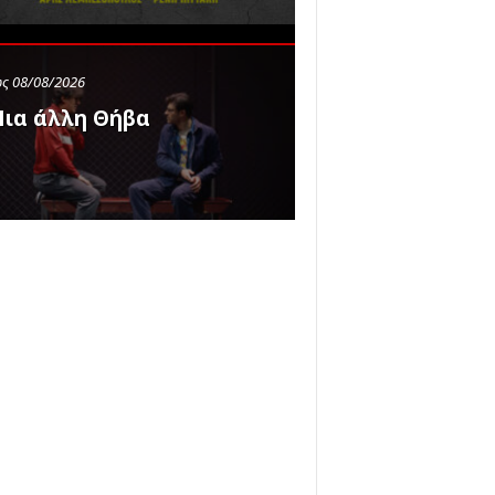
ς 08/08/2026
ια άλλη Θήβα