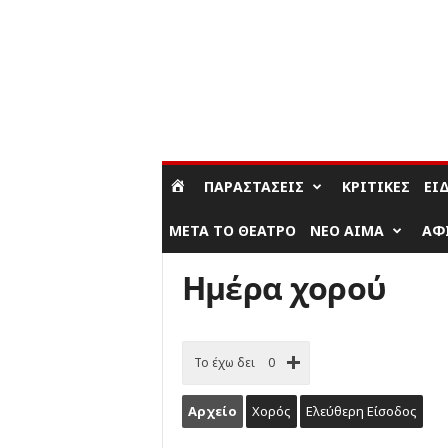
ΣΎΝΔΕΣΗ / ΕΓΓΡΑΦΉ
ΠΑΡΑΣΤΆΣΕΙΣ
ΚΡΙΤΙΚΈΣ
ΕΊ
ΜΕΤΆ ΤΟ ΘΈΑΤΡΟ
ΝΈΟ ΑΊΜΑ
ΑΦ
Ημέρα χορού
Το έχω δει
0
Αρχείο
Χορός
Ελεύθερη Είσοδος