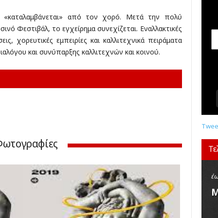
σ
ε
ά «καταλαμβάνεται» από τον χορό. Μετά την πολύ
ι
νό Φεστιβάλ, το εγχείρημα συνεχίζεται. Εναλλακτικές
ς
ις, χορευτικές εμπειρίες και καλλιτεχνικά πειράματα
,
αλόγου και συνύπαρξης καλλιτεχνών και κοινού.
δ
ι
α
γ
ω
ν
ι
σ
Tweet
μ
Φωτογραφίες
ο
Τε
ί
,
κ
έω
ρ
Μ
ι
τ
ι