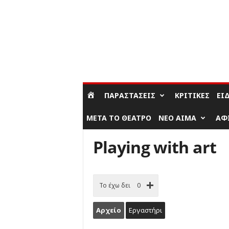
ΣΎΝΔΕΣΗ / ΕΓΓΡΑΦΉ
ΠΑΡΑΣΤΆΣΕΙΣ
ΚΡΙΤΙΚΈΣ
ΕΊ
ΜΕΤΆ ΤΟ ΘΈΑΤΡΟ
ΝΈΟ ΑΊΜΑ
ΑΦ
Playing with art
Το έχω δει
0
Αρχείο
Εργαστήρι