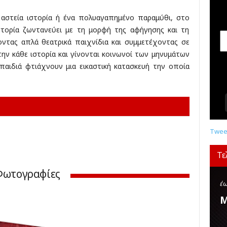
σ
ε
 αστεία ιστορία ή ένα πολυαγαπημένο παραμύθι, στο
ι
ιστορία ζωντανεύει με τη μορφή της αφήγησης και τη
ς
ζοντας απλά θεατρικά παιχνίδια και συμμετέχοντας σε
,
την κάθε ιστορία και γίνονται κοινωνοί των μηνυμάτων
δ
 παιδιά φτιάχνουν μια εικαστική κατασκευή την οποία
ι
α
γ
ω
ν
ι
σ
Tweet
μ
ο
Τε
ί
Φωτογραφίες
,
κ
έω
ρ
Μ
ι
τ
ι