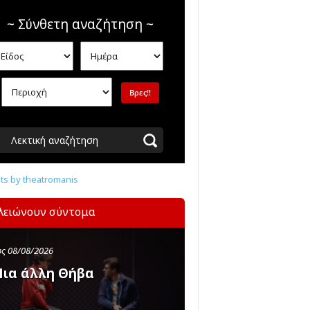
~ Σύνθετη αναζήτηση ~
Λεκτική αναζήτηση
s by theatromanis
λειώνουν σύντομα
ς 08/08/2026
ια άλλη Θήβα