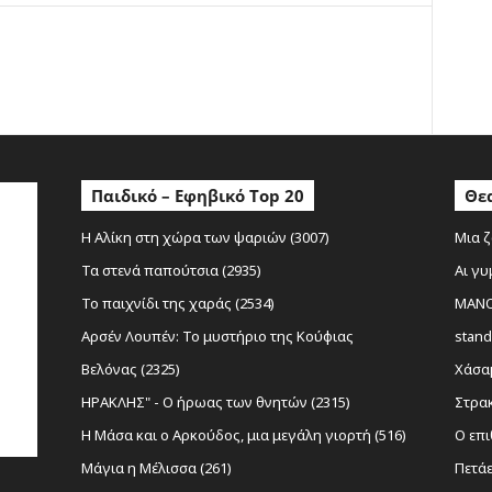
ο
Παιδικό – Εφηβικό Top 20
Θεα
Η Αλίκη στη χώρα των ψαριών (3007)
Μια ζ
Τα στενά παπούτσια (2935)
Αι γυ
Το παιχνίδι της χαράς (2534)
MANOL
Αρσέν Λουπέν: Το μυστήριο της Κούφιας
stand
Βελόνας (2325)
Χάσαμ
ΗΡΑΚΛΗΣ" - Ο ήρωας των θνητών (2315)
Στρακ
Η Μάσα και ο Αρκούδος, μια μεγάλη γιορτή (516)
Ο επι
Μάγια η Μέλισσα (261)
Πετάε