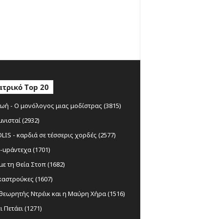
τρικό Top 20
ωή - Ο μονόλογος μιας μοδίστρας (3815)
μνισταί (2932)
IS - καρδιά σε τέσσερις χορδές (2577)
-upάντεχα (1701)
ε τη Θεία Στοπ (1682)
αστρούκες (1607)
θεωρητής Ντρέικ και η Μαύρη Χήρα (1516)
ι Πετάει (1271)