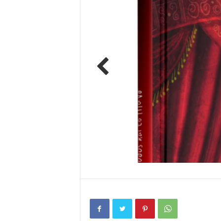
Previ
ous