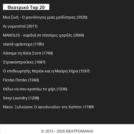
Θεατρικό Top 20
Μια ζωή - Ο μονόλογος μιας μοδίστρας (3920)
Αι γυμνισταί (3011)
MANOLIS - καρδιά σε τέσσερις χορδές (2660)
stand-upάντεχα (1785)
Χάσαμε τη Θεία Στοπ (1769)
Στρακαστρούκες (1687)
Ο επιθεωρητής Ντρέικ και η Μαύρη Χήρα (1597)
Πετάει Πετάει (1360)
Θέλω να σου κρατάω το χέρι (1336)
Sexy Laundry (1208)
Νίκος Ξυλούρης Ο αρχάγγελος της Κρήτης (1189)
Ο Σώζων Εαυτόν Σωθήτω (1141)
Όχι Άλλο Κάρβουνο (1069)
© 2015 - 2026 ΘΕΑΤΡΟΜΑΝΙΑ
Εκκλησιάζουσες | Γυναικες στην εξουσία (1067)