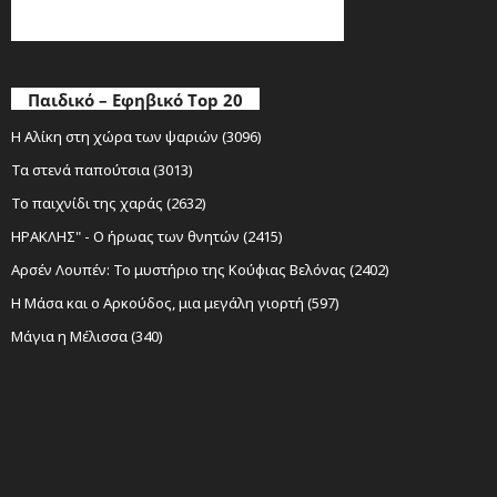
Παιδικό – Εφηβικό Top 20
Η Αλίκη στη χώρα των ψαριών (3096)
Τα στενά παπούτσια (3013)
Το παιχνίδι της χαράς (2632)
ΗΡΑΚΛΗΣ" - Ο ήρωας των θνητών (2415)
Αρσέν Λουπέν: Το μυστήριο της Κούφιας Βελόνας (2402)
Η Μάσα και ο Αρκούδος, μια μεγάλη γιορτή (597)
Μάγια η Μέλισσα (340)