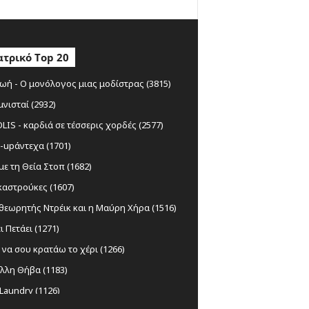
τρικό Top 20
ωή - Ο μονόλογος μιας μοδίστρας (3815)
μνισταί (2932)
IS - καρδιά σε τέσσερις χορδές (2577)
-upάντεχα (1701)
ε τη Θεία Στοπ (1682)
αστρούκες (1607)
θεωρητής Ντρέικ και η Μαύρη Χήρα (1516)
ι Πετάει (1271)
να σου κρατάω το χέρι (1266)
λλη Θήβα (1183)
Laundry (1126)