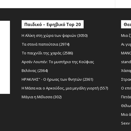
Παιδικό – Εφηβικό Top 20
Θεα
Η Αλίκη στη χώρα των ψαριών (3050)
Μια ζ
Τα στενά παπούτσια (2974)
Αι γυ
Το παιχνίδι της χαράς (2586)
MANOL
Αρσέν Λουπέν: Το μυστήριο της Κούφιας
stand
Βελόνας (2364)
Χάσαμ
ΗΡΑΚΛΗΣ" - Ο ήρωας των θνητών (2361)
Στρακ
Η Μάσα και ο Αρκούδος, μια μεγάλη γιορτή (557)
Ο επι
Μάγια η Μέλισσα (302)
Πετάε
Θέλω 
Μια ά
Sexy 