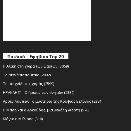
Παιδικό – Εφηβικό Top 20
Η Αλίκη στη χώρα των ψαριών (3069)
Τα στενά παπούτσια (2992)
Το παιχνίδι της χαράς (2599)
ΗΡΑΚΛΗΣ" - Ο ήρωας των θνητών (2382)
Αρσέν Λουπέν: Το μυστήριο της Κούφιας Βελόνας (2381)
Η Μάσα και ο Αρκούδος, μια μεγάλη γιορτή (570)
Μάγια η Μέλισσα (316)