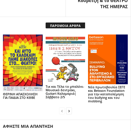
Κουρετζή & το ΘΕΑΤΡΟ
ΤΗΣ ΗΜΕΡΑΣ
ΠΑΡΟΜΟΙΑ ΑΡΘΡΑ
Τικ και Τέλα το μπαλόνι-
Νέα πρωτοβουλία ΣΕΓΕ
Μουσικό δεντράκι,
και Betsson Foundation
Guitart Καλαμαριά|
για την καταπολέμηση
ΘΕΡΙΝΗ ΑΠΑΣΧΟΛΗΣΗ
Σάββατο 2/5
του bullying και του
ΓΙΑ ΠΑΙΔΙΑ ΣΤΟ ΚΘΒΕ
mobbing
ΑΦΗΣΤΕ ΜΙΑ ΑΠΑΝΤΗΣΗ