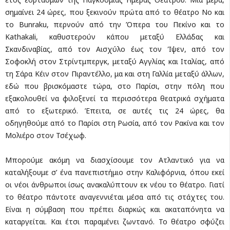
σημαίνει 24 ώρες, που ξεκινούν πρώτα από το θέατρο Νο και
το Bunraku, περνούν από την Όπερα του Πεκίνο και το
Kathakali, καθυστερούν κάπου μεταξύ Ελλάδας και
Σκανδιναβίας, από τον Αισχύλο έως τον Ίψεν, από τον
Σοφοκλή στον Στρίντμπεργκ, μεταξύ Αγγλίας και Ιταλίας, από
τη Σάρα Κέιν στον Πιραντέλλο, μα και στη Γαλλία μεταξύ άλλων,
εδώ που βρισκόμαστε τώρα, στο Παρίσι, στην πόλη που
εξακολουθεί να φιλοξενεί τα περισσότερα θεατρικά σχήματα
από το εξωτερικό. Έπειτα, σε αυτές τις 24 ώρες, θα
οδηγηθούμε από το Παρίσι στη Ρωσία, από τον Ρακίνα και τον
Μολιέρο στον Τσέχωφ.
Μπορούμε ακόμη να διασχίσουμε τον Ατλαντικό για να
καταλήξουμε σ’ ένα πανεπιστήμιο στην Καλιφόρνια, όπου εκεί
οι νέοι άνθρωποι ίσως ανακαλύπτουν εκ νέου το θέατρο. Γιατί
το θέατρο πάντοτε αναγεννιέται μέσα από τις στάχτες του.
Είναι η σύμβαση που πρέπει διαρκώς και ακαταπόνητα να
καταργείται. Και έτσι παραμένει ζωντανό. Το θέατρο σφύζει