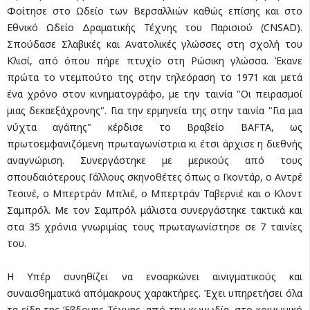
Φοίτησε στο Ωδείο των Βερσαλλιών καθώς επίσης και στο
Εθνικό Ωδείο Δραματικής Τέχνης του Παρισιού (CNSAD).
Σπούδασε Σλαβικές και Ανατολικές γλώσσες στη σχολή του
Κλισί, από όπου πήρε πτυχίο στη Ρώσικη γλώσσα. Έκανε
πρώτα το ντεμπούτο της στην τηλεόραση το 1971 και μετά
ένα χρόνο στον κινηματογράφο, με την ταινία "Οι πειρασμοί
μιας δεκαεξάχρονης". Για την ερμηνεία της στην ταινία "Για μια
νύχτα αγάπης" κέρδισε το Βραβείο BAFTA, ως
πρωτοεμφανιζόμενη πρωταγωνίστρια κι έτσι άρχισε η διεθνής
αναγνώριση. Συνεργάστηκε με μερικούς από τους
σπουδαιότερους Γάλλους σκηνοθέτες όπως ο Γκοντάρ, ο Αντρέ
Τεσινέ, ο Μπερτράν Μπλιέ, ο Μπερτράν Ταβερνιέ και ο Κλοντ
Σαμπρόλ. Με τον Σαμπρόλ μάλιστα συνεργάστηκε τακτικά και
στα 35 χρόνια γνωριμίας τους πρωταγωνίστησε σε 7 ταινίες
του.
Η Υπέρ συνηθίζει να ενσαρκώνει αινιγματικούς και
συναισθηματικά απόμακρους χαρακτήρες. Έχει υπηρετήσει όλα
τα είδη της Έβδομης Τέχνης, από την κωμωδία, στο κοινωνικό