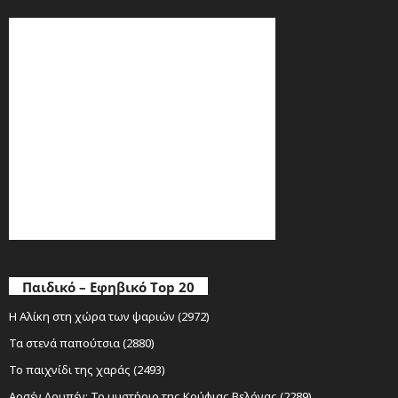
Παιδικό – Εφηβικό Top 20
Η Αλίκη στη χώρα των ψαριών (2972)
Τα στενά παπούτσια (2880)
Το παιχνίδι της χαράς (2493)
Αρσέν Λουπέν: Το μυστήριο της Κούφιας Βελόνας (2289)