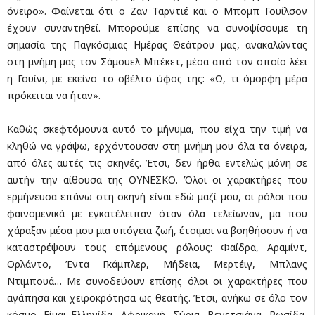
όνειρο». Φαίνεται ότι ο Ζαν Ταρντιέ και ο Μπομπ Γουίλσον
έχουν συναντηθεί. Μπορούμε επίσης να συνοψίσουμε τη
σημασία της Παγκόσμιας Ημέρας Θεάτρου μας, ανακαλώντας
στη μνήμη μας τον Σάμουελ Μπέκετ, μέσα από τον οποίο λέει
η Γουίνι, με εκείνο το σβέλτο ύφος της: «Ω, τι όμορφη μέρα
πρόκειται να ήταν».
Καθώς σκεφτόμουνα αυτό το μήνυμα, που είχα την τιμή να
κληθώ να γράψω, ερχόντουσαν στη μνήμη μου όλα τα όνειρα,
από όλες αυτές τις σκηνές. Έτσι, δεν ήρθα εντελώς μόνη σε
αυτήν την αίθουσα της ΟΥΝΕΣΚΟ. Όλοι οι χαρακτήρες που
ερμήνευσα επάνω στη σκηνή είναι εδώ μαζί μου, οι ρόλοι που
φαινομενικά με εγκατέλειπαν όταν όλα τελείωναν, μα που
χάραξαν μέσα μου μια υπόγεια ζωή, έτοιμοι να βοηθήσουν ή να
καταστρέψουν τους επόμενους ρόλους: Φαίδρα, Αραμίντ,
Ορλάντο, Έντα Γκάμπλερ, Μήδεια, Μερτέιγ, Μπλανς
Ντιμπουά… Με συνοδεύουν επίσης όλοι οι χαρακτήρες που
αγάπησα και χειροκρότησα ως θεατής. Έτσι, ανήκω σε όλο τον
κόσμο. Είμαι Ελληνίδα, Αφρικανή, Σύρια, Βενετσιάνα, Ρωσίδα,