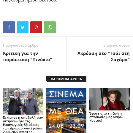
Προηγούμενο άρθρο
Επόμενο άρθρο
Κριτική για την
Ακρόαση στο "Τσάι στη
παράσταση "Πινόκιο"
Σαχάρα"
ΠΑΡΟΜΟΙΑ ΑΡΘΡΑ
Έφυγε από τη ζωή η
σπουδαία μας Μάρω
Ξεκίνησε η υποβολή των
Κοντού!
αιτήσεων για τις
Εισαγωγικές Εξετάσεις
των Δραματικών Σχολών
2026-2027 (Θέατρο