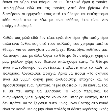
έκανα το γύρο του κόσμου σε 80 θεατρικά έργα ή ταινίες.
Περιλαμβάνω εδώ και τις ταινίες γιατί δεν βρίσκω ότι
διαφέρουν οι ερμηνείες τους από το θέατρο και εκπλήττομαι
κάθε φορά που το λέω, μα είναι αλήθεια, έτσι είναι. Δεν
υπάρχει διαφορά.
Καθώς σας μιλώ εδώ δεν είμαι εγώ, δεν είμαι ηθοποιός, είμαι
απλά ένας άνθρωπος από τους πολλούς που χρησιμοποιεί το
θέατρο για να συνεχίσει να υπάρχει. Είναι, λίγο, καθήκον μας.
Και ανάγκη μας: με άλλα λόγια: το θέατρο δεν υπάρχει χάρη σε
μας, μάλλον χάρη στο θέατρο υπάρχουμε εμείς. Το θέατρο
είναι παντοδύναμο, αντιστέκεται, επιβιώνει από το κάθε τι,
πολέμους, λογοκρισία, φτώχια. Αρκεί να πούμε «Το σκηνικό
είναι μια γυμνή σκηνή μιας ακαθόριστης εποχής» και να
προσθέσουμε έναν ηθοποιό. Ή μία ηθοποιό. Τι θα κάνει αυτός;
Τι θα πει αυτή; Θα μιλήσουν; Το κοινό περιμένει, θα
αναγνωρίσει, γιατί χωρίς το κοινό δεν υπάρχει θέατρο, ποτέ
δεν πρέπει να το ξεχνάμε αυτό. Ένας μόνο θεατής στο κοινό
είναι το κοινό. Μα ας μην είναι πολλές οι άδειες καρέκλες! Εκτός