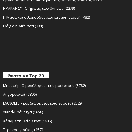
ΗΡΑΚΛΗΣ" - Ο ήρωας των θνητών (2279)
Η Μάσα και ο Αρκούδος, μια μεγάλη γιορτή (482)
Μάγια η Μέλισσα (231)
Θεατρικό Top 20
Μια ζωή - Ο μονόλογος μιας μοδίστρας (3782)
Αι γυμνισταί (2896)
MANOLIS - καρδιά σε τέσσερις χορδές (2529)
stand-upάντεχα (1658)
Χάσαμε τη Θεία Στοπ (1635)
Στρακαστρούκες (1571)