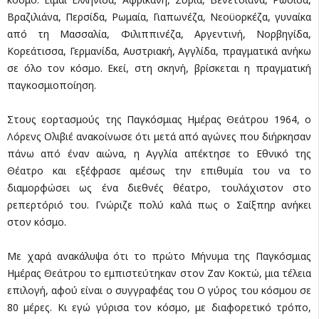
Βραζιλιάνα, Περσίδα, Ρωμαία, Γιαπωνέζα, Νεοϋορκέζα, γυναίκα
από τη Μασσαλία, Φιλιππινέζα, Αργεντινή, Νορβηγίδα,
Κορεάτισσα, Γερμανίδα, Αυστριακή, Αγγλίδα, πραγματικά ανήκω
σε όλο τον κόσμο. Εκεί, στη σκηνή, βρίσκεται η πραγματική
παγκοσμιοποίηση.
Στους εορτασμούς της Παγκόσμιας Ημέρας Θεάτρου 1964, ο
Λόρενς Ολιβιέ ανακοίνωσε ότι μετά από αγώνες που διήρκησαν
πάνω από έναν αιώνα, η Αγγλία απέκτησε το Εθνικό της
Θέατρο και εξέφρασε αμέσως την επιθυμία του να το
διαμορφώσει ως ένα διεθνές θέατρο, τουλάχιστον στο
ρεπερτόριό του. Γνώριζε πολύ καλά πως ο Σαίξπηρ ανήκει
στον κόσμο.
Με χαρά ανακάλυψα ότι το πρώτο Μήνυμα της Παγκόσμιας
Ημέρας Θεάτρου το εμπιστεύτηκαν στον Ζαν Κοκτώ, μια τέλεια
επιλογή, αφού είναι ο συγγραφέας του Ο γύρος του κόσμου σε
80 μέρες. Κι εγώ γύρισα τον κόσμο, με διαφορετικό τρόπο,