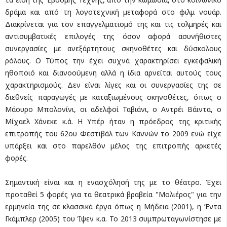
δράμα και από τη λογοτεχνική μεταφορά στο φιλμ νουάρ.
Διακρίνεται για τον επαγγελματισμό της και τις τολμηρές και
αντισυμβατικές επιλογές της όσον αφορά ασυνήθιστες
συνεργασίες με ανεξάρτητους σκηνοθέτες και δύσκολους
ρόλους. Ο Τύπος την έχει συχνά χαρακτηρίσει εγκεφαλική
ηθοποιό και διανοούμενη αλλά η ίδια αρνείται αυτούς τους
χαρακτηρισμούς. Δεν είναι λίγες και οι συνεργασίες της σε
διεθνείς παραγωγές με καταξιωμένους σκηνοθέτες, όπως ο
Μάουρο Μπολονίνι, οι αδελφοί Ταβιάνι, ο Αντρέι Βάιντα, ο
Μίχαελ Χάνεκε κ.ά. Η Υπέρ ήταν η πρόεδρος της κριτικής
επιτροπής του 62ου Φεστιβάλ των Καννών το 2009 ενώ είχε
υπάρξει και στο παρελθόν μέλος της επιτροπής αρκετές
φορές.
Σημαντική είναι και η ενασχόλησή της με το θέατρο. Έχει
προταθεί 5 φορές για τα θεατρικά βραβεία "Μολιέρος" για την
ερμηνεία της σε κλασσικά έργα όπως η Μήδεια (2001), η Έντα
Γκάμπλερ (2005) του Ίψεν κ.α. Το 2013 συμπρωταγωνίστησε με