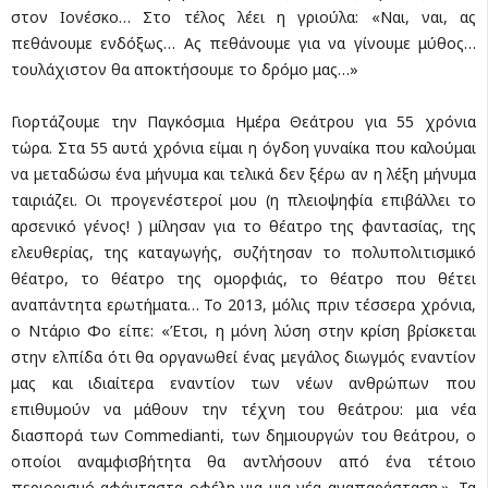
στον Ιονέσκο… Στο τέλος λέει η γριούλα: «Ναι, ναι, ας
πεθάνουμε ενδόξως… Ας πεθάνουμε για να γίνουμε μύθος…
τουλάχιστον θα αποκτήσουμε το δρόμο μας…»
Γιορτάζουμε την Παγκόσμια Ημέρα Θεάτρου για 55 χρόνια
τώρα. Στα 55 αυτά χρόνια είμαι η όγδοη γυναίκα που καλούμαι
να μεταδώσω ένα μήνυμα και τελικά δεν ξέρω αν η λέξη μήνυμα
ταιριάζει. Οι προγενέστεροί μου (η πλειοψηφία επιβάλλει το
αρσενικό γένος! ) μίλησαν για το θέατρο της φαντασίας, της
ελευθερίας, της καταγωγής, συζήτησαν το πολυπολιτισμικό
θέατρο, το θέατρο της ομορφιάς, το θέατρο που θέτει
αναπάντητα ερωτήματα… Το 2013, μόλις πριν τέσσερα χρόνια,
ο Ντάριο Φο είπε: «Έτσι, η μόνη λύση στην κρίση βρίσκεται
στην ελπίδα ότι θα οργανωθεί ένας μεγάλος διωγμός εναντίον
μας και ιδιαίτερα εναντίον των νέων ανθρώπων που
επιθυμούν να μάθουν την τέχνη του θεάτρου: μια νέα
διασπορά των Commedianti, των δημιουργών του θεάτρου, ο
οποίοι αναμφισβήτητα θα αντλήσουν από ένα τέτοιο
περιορισμό αφάνταστα οφέλη για μια νέα αναπαράσταση.». Τα