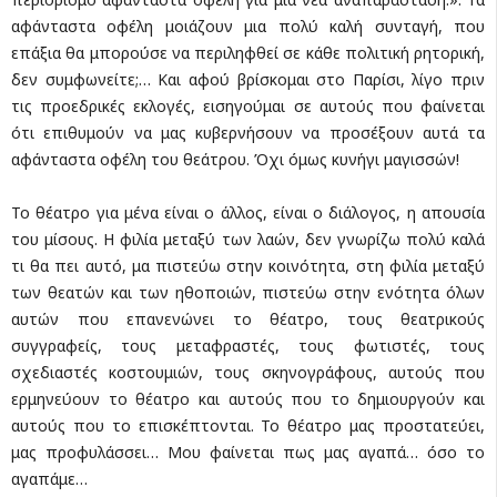
αφάνταστα οφέλη μοιάζουν μια πολύ καλή συνταγή, που
επάξια θα μπορούσε να περιληφθεί σε κάθε πολιτική ρητορική,
δεν συμφωνείτε;… Και αφού βρίσκομαι στο Παρίσι, λίγο πριν
τις προεδρικές εκλογές, εισηγούμαι σε αυτούς που φαίνεται
ότι επιθυμούν να μας κυβερνήσουν να προσέξουν αυτά τα
αφάνταστα οφέλη του θεάτρου. Όχι όμως κυνήγι μαγισσών!
Το θέατρο για μένα είναι ο άλλος, είναι ο διάλογος, η απουσία
του μίσους. Η φιλία μεταξύ των λαών, δεν γνωρίζω πολύ καλά
τι θα πει αυτό, μα πιστεύω στην κοινότητα, στη φιλία μεταξύ
των θεατών και των ηθοποιών, πιστεύω στην ενότητα όλων
αυτών που επανενώνει το θέατρο, τους θεατρικούς
συγγραφείς, τους μεταφραστές, τους φωτιστές, τους
σχεδιαστές κοστουμιών, τους σκηνογράφους, αυτούς που
ερμηνεύουν το θέατρο και αυτούς που το δημιουργούν και
αυτούς που το επισκέπτονται. Το θέατρο μας προστατεύει,
μας προφυλάσσει… Μου φαίνεται πως μας αγαπά… όσο το
αγαπάμε…