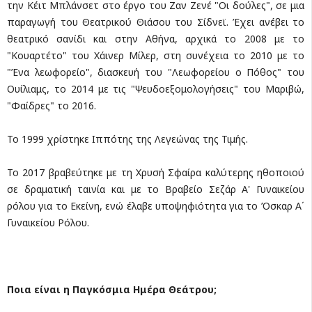
την Κέιτ Μπλάνσετ στο έργο του Ζαν Ζενέ "Οι δούλες", σε μια
παραγωγή του Θεατρικού Θιάσου του Σίδνεϊ. Έχει ανέβει το
θεατρικό σανίδι και στην Αθήνα, αρχικά το 2008 με το
"Κουαρτέτο" του Χάινερ Μίλερ, στη συνέχεια το 2010 με το
"Ένα λεωφορείο", διασκευή του "Λεωφορείου ο Πόθος" του
Ουίλιαμς, το 2014 με τις "Ψευδοεξομολογήσεις" του Μαριβώ,
"Φαίδρες" το 2016.
Το 1999 χρίστηκε Ιππότης της Λεγεώνας της Τιμής.
Το 2017 βραβεύτηκε με τη Χρυσή Σφαίρα καλύτερης ηθοποιού
σε δραματική ταινία και με το Βραβείο Σεζάρ Α' Γυναικείου
ρόλου για το Εκείνη, ενώ έλαβε υποψηφιότητα για το Όσκαρ Α΄
Γυναικείου Ρόλου.
Ποια είναι η Παγκόσμια Ημέρα Θεάτρου;