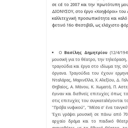
σε cd το 2007 και την πρωτότυπη μο
ΔΙΟΝΥΣΟΥ, στο έργο «Χοηφόροι» του Αι
καλλιτεχνική προσωπικότητα και καλ
φετινό 16ο Φεστιβάλ, ως ελάχιστο φόρ
Ο
Βασίλης Δημητρίου
(12/4/19
μουσική για το θέατρο, την τηλεόραση,
τραγούδια και έργα στο ιδίωμα της σύ
όργανα. Τραγούδια του έχουν ερμηνε
Νταλάρας, Μαρινέλλα, Χ. Αλεξίου, Δ. Γαλ
Θηβαίος, Α. Μάνου, Κ. Χωματά, Π. Αστε
έγιναν και διεθνείς επιτυχίες όπως το
στις επιτυχίες του συγκαταλέγονται τ
"Πρόβα νυφικού", "Μέσα σ' ένα τανγκό"
Έχει γράψει μουσική σε πάνω από 70
αρχαίο δράμα και το παιδικό θέατρ
σκηνοθέτες, με το Εθνικό Θέατρο, το 