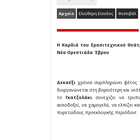
Αρχείο
Ελεύθερη Είσοδος
Φεστιβάλ
Η Καρδιά του Ερασιτεχνικού Θεάτ
Νέα Ορεστιάδα Έβρου
Δεκαέξι
χρόνια συμπληρώνει φέτος 
διοργανώνεται στη βορειότερη και νεό
το
Γκατζολάκι
συνεχίζει να τρυπώ
αισιοδοξεί, να χαμογελά, να ελπίζει κ
πυρετώδους προεκλογικής περιόδου!