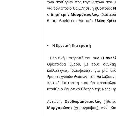
των σταθερών πρωταγωνιστών στα μ
για τον οποίο θα μιλήσει η ηθοποιός
Ν
ο
Δημήτρης Μαυρόπουλος
, ιδιαίτε
θα προλογίσει η ηθοποιός
Ελένη Κρίτ
Η Κριτική Επιτροπή
Η Κριτική Επιτροπή του
16ου Πανελ
Ορεστιάδα Έβρου, με τους συγκεκρ
καλλιτέχνες, διασφαλίζει για μία 
Ερασιτεχνικών Θιάσων που θα λάβουν μ
Κριτική Επιτροπή που θα παρακολουθ
υπαίθριο δημοτικό θέατρο της Νέας Ορ
Αντώνης
Θεοδωρακόπουλος
(ηθοπο
Μαργαρώνης
(χορογράφος), Άννα
Κο