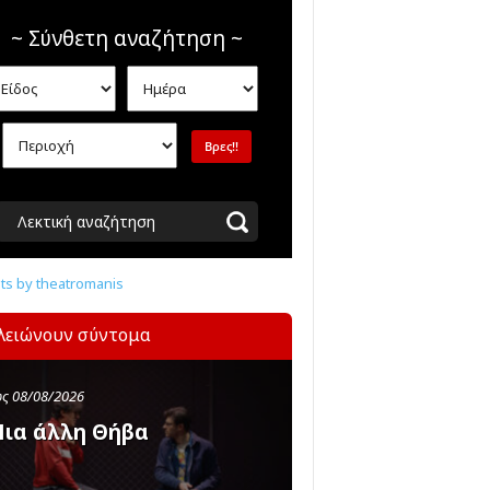
~ Σύνθετη αναζήτηση ~
Λεκτική αναζήτηση
s by theatromanis
λειώνουν σύντομα
ς 08/08/2026
ια άλλη Θήβα