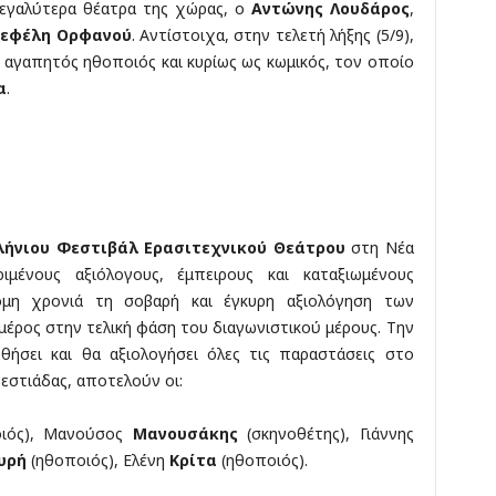
εγαλύτερα θέατρα της χώρας, ο
Αντώνης Λουδάρος
,
εφέλη Ορφανού
. Αντίστοιχα, στην τελετή λήξης (5/9),
ρα αγαπητός ηθοποιός και κυρίως ως κωμικός, τον οποίο
α
.
λήνιου Φεστιβάλ Ερασιτεχνικού Θεάτρου
στη Νέα
ιμένους αξιόλογους, έμπειρους και καταξιωμένους
ακόμη χρονιά τη σοβαρή και έγκυρη αξιολόγηση των
έρος στην τελική φάση του διαγωνιστικού μέρους. Την
ήσει και θα αξιολογήσει όλες τις παραστάσεις στο
εστιάδας, αποτελούν οι:
ιός), Μανούσος
Μανουσάκης
(σκηνοθέτης), Γιάννης
υρή
(ηθοποιός), Ελένη
Κρίτα
(ηθοποιός).