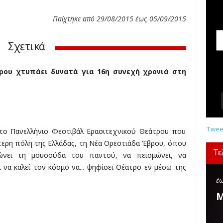
σ
ε
Παίχτηκε από 29/08/2015 έως 05/09/2015
ι
ς
Σχετικά
,
δ
ι
ρου χτυπάει δυνατά για 16η συνεχή χρονιά στη
α
γ
ω
ν
ι
σ
Tweet
το Πανελλήνιο Φεστιβάλ Ερασιτεχνικού Θεάτρου που
μ
τερη πόλη της Ελλάδας, τη Νέα Ορεστιάδα Έβρου, όπου
ο
Τε
νει τη μουσούδα του παντού, να πεισμώνει, να
ί
αι να καλεί τον κόσμο να... ψηφίσει Θέατρο εν μέσω της
,
κ
έω
ρ
Μ
ι
τ
ι