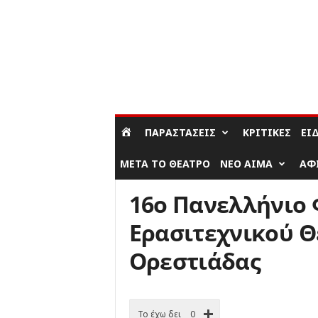
ΣΎΝΔΕΣΗ / ΕΓΓΡΑΦΉ
ΠΑΡΑΣΤΆΣΕΙΣ
ΚΡΙΤΙΚΈΣ
ΕΊ
ΜΕΤΆ ΤΟ ΘΈΑΤΡΟ
ΝΈΟ ΑΊΜΑ
ΑΦ
16ο Πανελλήνιο
Ερασιτεχνικού 
Ορεστιάδας
Το έχω δει
0