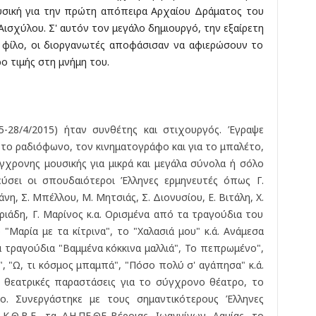
υσική για την πρώτη απόπειρα Αρχαίου Δράματος του
σχύλου. Σ' αυτόν τον μεγάλο δημιουργό, την εξαίρετη
ό φίλο, οι διοργανωτές αποφάσισαν να αφιερώσουν το
ο τιμής στη μνήμη του.
45-28/4/2015) ήταν συνθέτης και στιχουργός. Έγραψε
 το ραδιόφωνο, τον κινηματογράφο και για το μπαλέτο,
γχρονης μουσικής για μικρά και μεγάλα σύνολα ή σόλο
ύσει οι σπουδαιότεροι Έλληνες ερμηνευτές όπως Γ.
άνη, Σ. Μπέλλου, Μ. Μητσιάς, Σ. Διονυσίου, Ε. Βιτάλη, Χ.
ριάδη, Γ. Μαρίνος κ.α. Ορισμένα από τα τραγούδια του
 "Μαρία με τα κίτρινα", το "Χαλασιά μου" κ.ά. Ανάμεσα
α τραγούδια "Βαμμένα κόκκινα μαλλιά", Το πεπρωμένο",
, "Ω, τι κόσμος μπαμπά", "Πόσο πολύ σ' αγάπησα" κ.ά.
 θεατρικές παραστάσεις για το σύγχρονο θέατρο, το
ο. Συνεργάστηκε με τους σημαντικότερους Έλληνες
Κ.Θ.Β.Ε., τα ΔΗ.ΠΕ.ΘΕ Βέροιας, Ιωαννίνων, Λαμίας, το