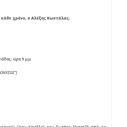
 κάθε χρόνο, ο
Αλέξης Κωστάλας
.
άδας, ώρα 9 μ.μ.
ΙΟΝΥΣΟΣ”)
ωνισμού) “Δον Καμίλλο” του Σωτήρη Πατατζή από το