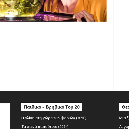
ο
Παιδικό – Εφηβικό Top 20
Θεα
Η Αλίκη στη χώρα των ψαριών (3050)
Μια ζ
Τα στενά παπούτσια (2974)
Αι γυ