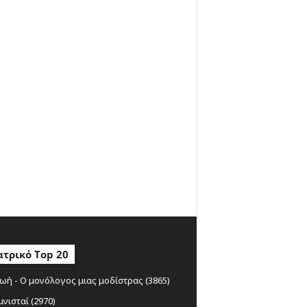
τρικό Top 20
ωή - Ο μονόλογος μιας μοδίστρας (3865)
μνισταί (2970)