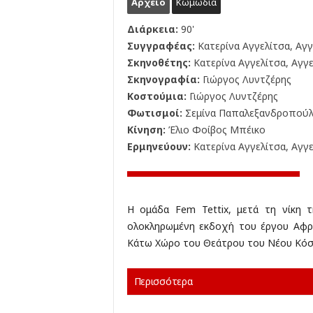
Αρχείο
Κωμωδία
Διάρκεια:
90'
Συγγραφέας:
Κατερίνα Αγγελίτσα, Αγ
Σκηνοθέτης:
Κατερίνα Αγγελίτσα, Αγγ
Σκηνογραφία:
Γιώργος Λυντζέρης
Κοστούμια:
Γιώργος Λυντζέρης
Φωτισμοί:
Σεμίνα Παπαλεξανδροπού
Κίνηση:
Έλιο Φοίβος Μπέικο
Ερμηνεύουν:
Κατερίνα Αγγελίτσα, Αγγ
Η ομάδα Fem Tettix, μετά τη νίκη τ
ολοκληρωμένη εκδοχή του έργου Αφρ
Κάτω Χώρο του Θεάτρου του Νέου Κόσ
Περισσότερα