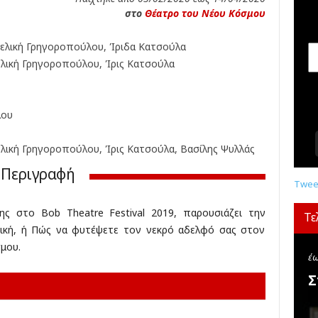
σ
στο
Θέατρο του Νέου Κόσμου
ε
ι
γελική Γρηγοροπούλου, Ίριδα Κατσούλα
ς
,
ελική Γρηγοροπούλου, Ίρις Κατσούλα
δ
ι
α
λου
γ
ω
ελική Γρηγοροπούλου, Ίρις Κατσούλα, Βασίλης Ψυλλάς
ν
ι
Περιγραφή
σ
Tweet
μ
ο
ης στο Bob Theatre Festival 2019, παρουσιάζει την
Τε
ί
ική, ή Πώς να φυτέψετε τον νεκρό αδελφό σας στον
,
μου.
κ
έω
ρ
Σ
ι
τ
ι