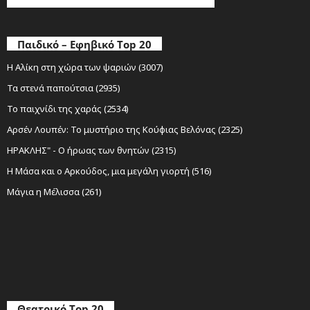
Παιδικό – Εφηβικό Top 20
Η Αλίκη στη χώρα των ψαριών (3007)
Τα στενά παπούτσια (2935)
Το παιχνίδι της χαράς (2534)
Αρσέν Λουπέν: Το μυστήριο της Κούφιας Βελόνας (2325)
ΗΡΑΚΛΗΣ" - Ο ήρωας των θνητών (2315)
Η Μάσα και ο Αρκούδος, μια μεγάλη γιορτή (516)
Μάγια η Μέλισσα (261)
Θεατρικό Top 20