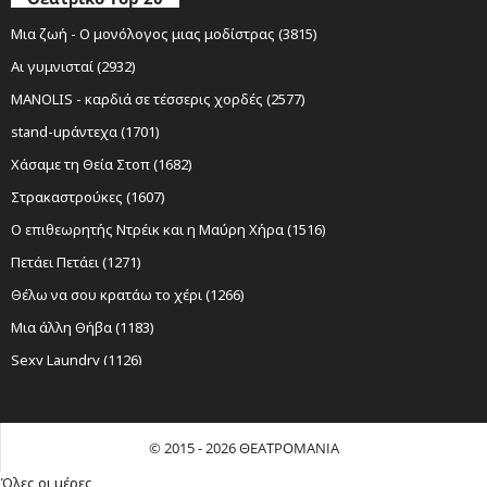
Μια ζωή - Ο μονόλογος μιας μοδίστρας (3815)
Αι γυμνισταί (2932)
MANOLIS - καρδιά σε τέσσερις χορδές (2577)
stand-upάντεχα (1701)
Χάσαμε τη Θεία Στοπ (1682)
Στρακαστρούκες (1607)
Ο επιθεωρητής Ντρέικ και η Μαύρη Χήρα (1516)
Πετάει Πετάει (1271)
Θέλω να σου κρατάω το χέρι (1266)
Μια άλλη Θήβα (1183)
Sexy Laundry (1126)
Νίκος Ξυλούρης Ο αρχάγγελος της Κρήτης (1116)
Ο Σώζων Εαυτόν Σωθήτω (1065)
© 2015 - 2026 ΘΕΑΤΡΟΜΑΝΙΑ
Όχι Άλλο Κάρβουνο (999)
Όλες οι μέρες