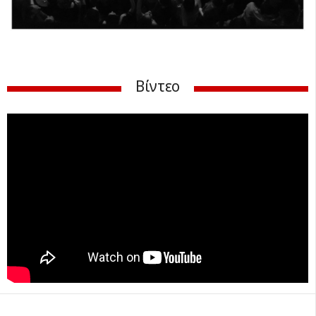
Βίντεο