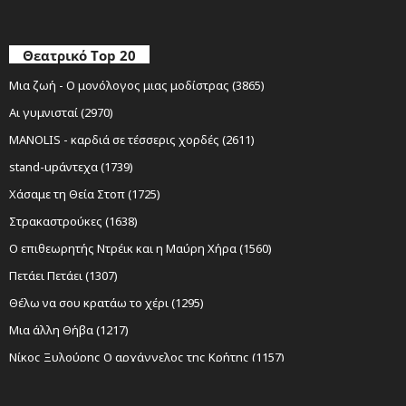
Θεατρικό Top 20
Μια ζωή - Ο μονόλογος μιας μοδίστρας (3865)
Αι γυμνισταί (2970)
MANOLIS - καρδιά σε τέσσερις χορδές (2611)
stand-upάντεχα (1739)
Χάσαμε τη Θεία Στοπ (1725)
Στρακαστρούκες (1638)
Ο επιθεωρητής Ντρέικ και η Μαύρη Χήρα (1560)
Πετάει Πετάει (1307)
Θέλω να σου κρατάω το χέρι (1295)
Μια άλλη Θήβα (1217)
Νίκος Ξυλούρης Ο αρχάγγελος της Κρήτης (1157)
Sexy Laundry (1152)