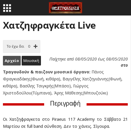
Χατζηφραγκέτα Live
Το έχω δει
0
Παίχτηκε από 08/05/2020 έως 08/05/2020
Αρχείο
Μουσική
στο
Τραγουδούν & παιζουν μουσικό όργανο:
Πάνος
Φραγκιαδάκης(Φωνή, κιθάρα), Βαγγέλης Χατζηγιάννης(Φωνή,
κιθάρα), Βασίλης Τσιγκρής(Μπάσο), Γιώργος
Χριστοδούλου(Τύμπανα), Άρης Μάθεσης(Μπουζούκι)
Περιγραφή
Οι Χατζηφραγκετα στο Piraeus 117 Αcademy το Σάββατο 21
Μαρτίου σε full band σύνθεση. Δεν το χάνεις. Σίγουρα.