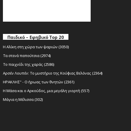
Παιδικό – Εφηβικό Top 20
Η Αλίκη στη χώρα των ψαριών (3050)
Τα στενά παπούτσια (2974)
Το παιχνίδι της χαράς (2586)
Αρσέν Λουπέν: Το μυστήριο της Κούφιας Βελόνας (2364)
ΗΡΑΚΛΗΣ" - Ο ήρωας των θνητών (2361)
Η Μάσα και ο Αρκούδος, μια μεγάλη γιορτή (557)
Μάγια η Μέλισσα (302)