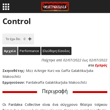
Control
Το έχω δει
0
Αρχείο
Performance
Ελεύθερη Είσοδος
Παίχτηκε από 02/07/2022 έως 02/07/2022
στο
Εμπρός
Σκηνοθέτης:
Mizz A/Angie Kurz και Gaffa Galaktika/Julia
Makoschitz
Ερμηνεύουν:
Pardaleaffa Galaktika/Julia Makoschitz
Περιγραφή
Οι Pardalea Collective είναι ένα σύγχρονο θέατρο τσίρκου