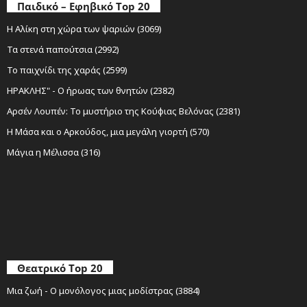
Παιδικό – Εφηβικό Top 20
Η Αλίκη στη χώρα των ψαριών (3069)
Τα στενά παπούτσια (2992)
Το παιχνίδι της χαράς (2599)
ΗΡΑΚΛΗΣ" - Ο ήρωας των θνητών (2382)
Αρσέν Λουπέν: Το μυστήριο της Κούφιας Βελόνας (2381)
Η Μάσα και ο Αρκούδος, μια μεγάλη γιορτή (570)
Μάγια η Μέλισσα (316)
Θεατρικό Top 20
Μια ζωή - Ο μονόλογος μιας μοδίστρας (3884)