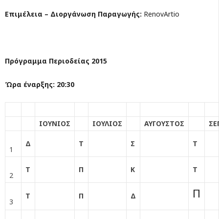
Επιμέλεια – Διοργάνωση Παραγωγής:
RenovArtio
Πρόγραμμα Περιοδείας 2015
Ώρα έναρξης: 20:30
ΙΟΥΝΙΟΣ
ΙΟΥΛΙΟΣ
ΑΥΓΟΥΣΤΟΣ
ΣΕ
Δ
Τ
Σ
Τ
1
Τ
Π
Κ
Τ
2
Π
Τ
Π
Δ
3