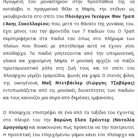
Ηγουμένη του μοναστηριού στην προσπάθεια της να
καταλάβει τι πραγματικά θέλει η Μαρία, την στέλνει ως
γκουβερνάντα στο σπίτι του
Πλοιάρχου Γκεόργκ Φον
Τραπ
(Άκης Σακελλαρίου
) που, μετά το θάνατο της γυναίκας του,
έχει μόνος του την φροντίδα των 7 παιδιών του. Ο Τραπ
συμπεριφέρεται στα παιδιά του όπως στο πλήρωμα των
πλοίων που διοικεί με αποτέλεσμα αυτά να έχουν γίνει
απείθαρχα. Τα παιδιά γοητεύονται από την υπομονετική,
γλυκιά και χαρούμενη Μαρία. Η μουσική αρχίζει να παίζει
πρωταγωνιστικό ρόλο στη ζωή τους και το σπίτι του
πλοιάρχου γεμίζει τραγούδια, φωνές και χαρά. Ο στενός φίλος
της οικογένειας
Μαξ Ντετβάιλερ (Γιώργος Τζαβάρας)
εντυπωσιάζεται από τις μουσικές δυνατότητες των παιδιών
και τους κανονίζει μια σειρά από δημόσιες εμφανίσεις.
Ο πλοίαρχος επιστρέφει σε ένα από τα ταξίδια του έχοντας
στο πλευρό του την
Βαρώνη Ελσα
Σρέιντερ (Ναταλία
Δραγούμη)
και ανακοινώνει πως πρόκειται να την παντρευτεί.
Η προοπτική του επερχόμενου γάμου κάνει τον πλοίαρχο και