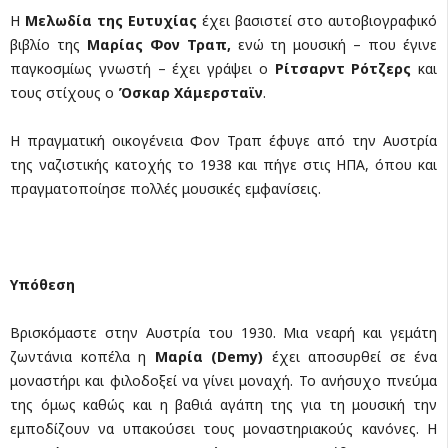
Η
Μελωδία της Ευτυχίας
έχει βασιστεί στο αυτοβιογραφικό
βιβλίο της
Μαρίας Φον
Τραπ,
ενώ τη μουσική – που έγινε
παγκοσμίως γνωστή – έχει γράψει ο
Ρίτσαρντ Ρότζερς
και
τους στίχους ο
Όσκαρ Χάμερσταϊν
.
Η πραγματική οικογένεια Φον Τραπ έφυγε από την Αυστρία
της ναζιστικής κατοχής το 1938 και πήγε στις ΗΠΑ, όπου και
πραγματοποίησε πολλές μουσικές εμφανίσεις.
Υπόθεση
Βρισκόμαστε στην Αυστρία του 1930. Μια νεαρή και γεμάτη
ζωντάνια κοπέλα η
Μαρία (
Demy
)
έχει αποσυρθεί σε ένα
μοναστήρι και φιλοδοξεί να γίνει μοναχή. Το ανήσυχο πνεύμα
της όμως καθώς και η βαθιά αγάπη της για τη μουσική την
εμποδίζουν να υπακούσει τους μοναστηριακούς κανόνες. Η