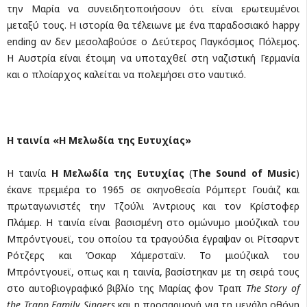
την Μαρία να συνειδητοποιήσουν ότι είναι ερωτευμένοι
μεταξύ τους. Η ιστορία θα τέλειωνε με ένα παραδοσιακό happy
ending αν δεν μεσολαβούσε ο Δεύτερος Παγκόσμιος Πόλεμος.
Η Αυστρία είναι έτοιμη να υποταχθεί στη ναζιστική Γερμανία
και ο πλοίαρχος καλείται να πολεμήσει στο ναυτικό.
Η ταινία «Η Μελωδία της Ευτυχίας»
Η ταινία
Η Μελωδία της Ευτυχίας
(
The
Sound
of
Music
)
έκανε πρεμιέρα το 1965 σε σκηνοθεσία Ρόμπερτ Γουάιζ και
πρωταγωνιστές την Τζούλι Άντριους και τον Κρίστοφερ
Πλάμερ. Η ταινία είναι βασισμένη στο ομώνυμο μιούζικαλ του
Μπρόντγουεϊ, του οποίου τα τραγούδια έγραψαν οι Ρίτσαρντ
Ρότζερς και Όσκαρ Χάμερσταϊν. Το μιούζικαλ του
Μπρόντγουεϊ, οπως και η ταινία, βασίστηκαν με τη σειρά τους
στο αυτοβιογραφικό βιβλίο της Μαρίας φον Τραπ
The
Story
of
the
Trapp
Family
Singers
και η προσαρμογή για τη μεγάλη οθόνη