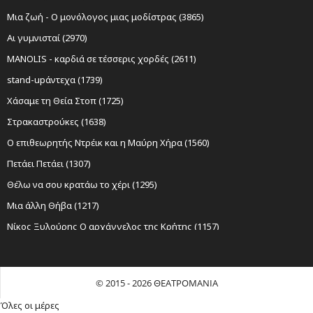
Μια ζωή - Ο μονόλογος μιας μοδίστρας (3865)
Αι γυμνισταί (2970)
MANOLIS - καρδιά σε τέσσερις χορδές (2611)
stand-upάντεχα (1739)
Χάσαμε τη Θεία Στοπ (1725)
Στρακαστρούκες (1638)
Ο επιθεωρητής Ντρέικ και η Μαύρη Χήρα (1560)
Πετάει Πετάει (1307)
Θέλω να σου κρατάω το χέρι (1295)
Μια άλλη Θήβα (1217)
Νίκος Ξυλούρης Ο αρχάγγελος της Κρήτης (1157)
Sexy Laundry (1152)
Ο Σώζων Εαυτόν Σωθήτω (1098)
© 2015 - 2026 ΘΕΑΤΡΟΜΑΝΙΑ
Όχι Άλλο Κάρβουνο (1024)
Όλες οι μέρες
Λυσιστράτη του Αριστοφάνη (1011)