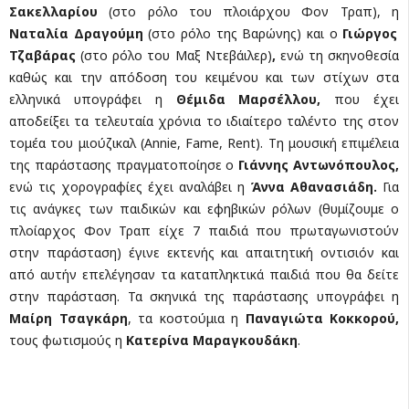
Σακελλαρίου
(στο ρόλο του πλοιάρχου Φον Τραπ), η
Ναταλία Δραγούμη
(στο ρόλο της Βαρώνης) και ο
Γιώργος
Τζαβάρας
(στο ρόλο του Μαξ Ντεβάιλερ)
,
ενώ τη σκηνοθεσία
καθώς και την απόδοση του κειμένου και των στίχων στα
ελληνικά υπογράφει η
Θέμιδα Μαρσέλλου,
που έχει
αποδείξει τα τελευταία χρόνια το ιδιαίτερο ταλέντο της στον
τομέα του μιούζικαλ (Annie, Fame, Rent). Τη μουσική επιμέλεια
της παράστασης πραγματοποίησε ο
Γιάννης Αντωνόπουλος,
ενώ τις χορογραφίες έχει αναλάβει η
Άννα Αθανασιάδη.
Για
τις ανάγκες των παιδικών και εφηβικών ρόλων (θυμίζουμε ο
πλοίαρχος Φον Τραπ είχε 7 παιδιά που πρωταγωνιστούν
στην παράσταση) έγινε εκτενής και απαιτητική οντισιόν και
από αυτήν επελέγησαν τα καταπληκτικά παιδιά που θα δείτε
στην παράσταση. Τα σκηνικά της παράστασης υπογράφει η
Μαίρη Τσαγκάρη
, τα κοστούμια η
Παναγιώτα Κοκκορού,
τους φωτισμούς η
Κατερίνα Μαραγκουδάκη
.