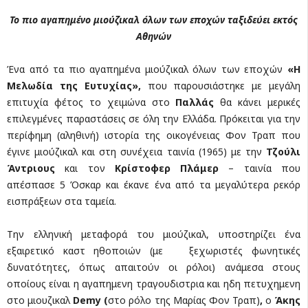
Το πιο αγαπημένο μιούζικαλ όλων των εποχών ταξιδεύει εκτός
Αθηνών
Ένα από τα πιο αγαπημένα μιούζικαλ όλων των εποχών
«Η
Μελωδία της Ευτυχίας»,
που παρουσιάστηκε με μεγάλη
επιτυχία φέτος το χειμώνα στο
Παλλάς
θα κάνει μερικές
επιλεγμένες παραστάσεις σε όλη την Ελλάδα. Πρόκειται για την
περίφημη (αληθινή) ιστορία της οικογένειας Φον Τραπ που
έγινε μιούζικαλ και στη συνέχεια ταινία (1965) με την
Τζούλι
Άντριους
και τον
Κρίστοφερ Πλάμερ
– ταινία που
απέσπασε 5 Όσκαρ και έκανε ένα από τα μεγαλύτερα ρεκόρ
εισπράξεων στα ταμεία.
Την ελληνική μεταφορά του μιούζικαλ, υποστηρίζει ένα
εξαιρετικό καστ ηθοποιών (με ξεχωριστές φωνητικές
δυνατότητες, όπως απαιτούν οι ρόλοι) ανάμεσα στους
οποίους είναι η αγαπημενη τραγουδιστρια και ηδη πετυχημενη
στο μιουζικαλ
Demy (
στο ρόλο της Μαρίας Φον Τραπ)
,
ο
Άκης