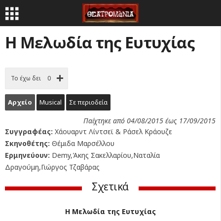
Η Μελωδία της Ευτυχίας
Το έχω δει
0
Αρχείο
Musical
Σε περιοδεία
Παίχτηκε από 04/08/2015 έως 17/09/2015
Συγγραφέας:
Χάουαρντ Λίντσεϊ & Ράσελ Κράουζε
Σκηνοθέτης:
Θέμιδα Μαρσέλλου
Ερμηνεύουν:
Demy,Άκης Σακελλαρίου,Ναταλία
Δραγούμη,Γιώργος Τζαβάρας
Σχετικά
Η Μελωδία της Ευτυχίας