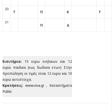
30
Τ
Π
Κ
Τ
31
Π
Δ
Εισιτήρια:
15 ευρω ενηλικων και 12
ευρώ παιδικα (εως δωδεκα ετων) Στην
προπώληση οι τιμές είναι 12 ευρώ και 10
ευρώ αντιστοιχα.
Κρατήσεις:
www.viva.gr , Καταστήματα
Public