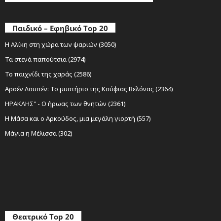
Παιδικό – Εφηβικό Top 20
Η Αλίκη στη χώρα των ψαριών (3050)
Τα στενά παπούτσια (2974)
Το παιχνίδι της χαράς (2586)
Αρσέν Λουπέν: Το μυστήριο της Κούφιας Βελόνας (2364)
ΗΡΑΚΛΗΣ" - Ο ήρωας των θνητών (2361)
Η Μάσα και ο Αρκούδος, μια μεγάλη γιορτή (557)
Μάγια η Μέλισσα (302)
Θεατρικό Top 20