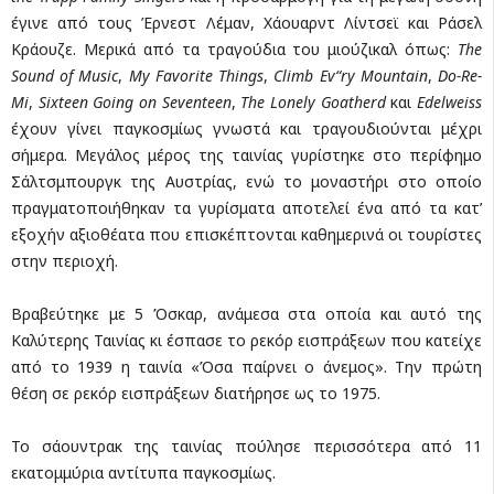
έγινε από τους Έρνεστ Λέμαν, Χάουαρντ Λίντσεϊ και Ράσελ
Κράουζε. Μερικά από τα τραγούδια του μιούζικαλ όπως:
The
Sound
of
Music
,
My
Favorite
Things
,
Climb
Ev
“
ry
Mountain
,
Do
-
Re
-
Mi
,
Sixteen
Going
on
Seventeen
,
The
Lonely
Goatherd
και
Edelweiss
έχουν γίνει παγκοσμίως γνωστά και τραγουδιούνται μέχρι
σήμερα. Μεγάλος μέρος της ταινίας γυρίστηκε στο περίφημο
Σάλτσμπουργκ της Αυστρίας, ενώ το μοναστήρι στο οποίο
πραγματοποιήθηκαν τα γυρίσματα αποτελεί ένα από τα κατ’
εξοχήν αξιοθέατα που επισκέπτονται καθημερινά οι τουρίστες
στην περιοχή.
Βραβεύτηκε με 5 Όσκαρ, ανάμεσα στα οποία και αυτό της
Καλύτερης Ταινίας κι έσπασε το ρεκόρ εισπράξεων που κατείχε
από το 1939 η ταινία «Όσα παίρνει ο άνεμος». Την πρώτη
θέση σε ρεκόρ εισπράξεων διατήρησε ως το 1975.
Το σάουντρακ της ταινίας πούλησε περισσότερα από 11
εκατομμύρια αντίτυπα παγκοσμίως.