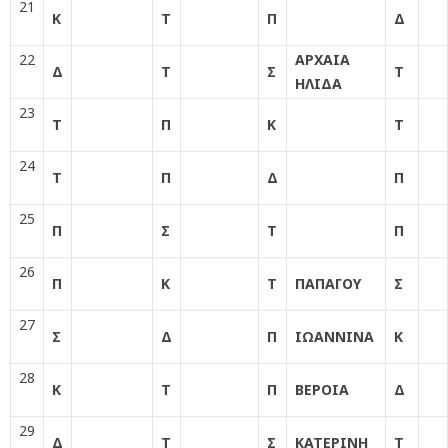
21
Κ
Τ
Π
Δ
22
ΑΡΧΑΙΑ
Δ
Τ
Σ
Τ
ΗΛΙΔΑ
23
Τ
Π
Κ
Τ
24
Τ
Π
Δ
Π
25
Π
Σ
Τ
Π
26
Π
Κ
Τ
ΠΑΠΑΓΟΥ
Σ
27
Σ
Δ
Π
ΙΩΑΝΝΙΝΑ
Κ
28
Κ
Τ
Π
ΒΕΡΟΙΑ
Δ
29
Δ
Τ
Σ
ΚΑΤΕΡΙΝΗ
T