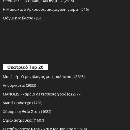
ΗΡΑΚΛΗΣ" - Ο ήρωας των θνητών (2315)
Η Μάσα και ο Αρκούδος, μια μεγάλη γιορτή (516)
Μάγια η Μέλισσα (261)
Θεατρικό Top 20
Μια ζωή - Ο μονόλογος μιας μοδίστρας (3815)
Αι γυμνισταί (2932)
MANOLIS - καρδιά σε τέσσερις χορδές (2577)
stand-upάντεχα (1701)
Χάσαμε τη Θεία Στοπ (1682)
Στρακαστρούκες (1607)
Ο επιθεωρητής Ντρέικ και η Μαύρη Χήρα (1516)