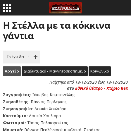
Η Στέλλα με τα κόκκινα
γάντια
Το έχω δει
1
Αρχείο
Διαδικτυακά - Μαγνητοσκοπημένο
Κοινωνικό
Παίχτηκε από 19/12/2020 έως 19/12/2020
στο
Εθνικό θέατρο - Κτήριο Rex
Συγγραφέας:
Ιάκωβος Καμπανέλλης
Σκηνοθέτης:
Γιάννος Περλέγκας
Σκηνογραφία:
Λουκία Χουλιάρα
Κοστούμια:
Λουκία Χουλιάρα
Φωτισμοί:
Τάσος Παλαιορούτας
Μουσική:
Γιάννος Περλέγκας(επιμέλεια), Στράτος