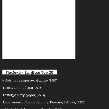
Παιδικό – Εφηβικό Top 20
Η Αλίκη στη χώρα των ψαριών (3007)
Τα στενά παπούτσια (2935)
Το παιχνίδι της χαράς (2534)
Αρσέν Λουπέν: Το μυστήριο της Κούφιας Βελόνας (2325)