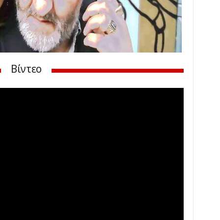
Βίντεο