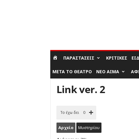
ΣΎΝΔΕΣΗ / ΕΓΓΡΑΦΉ
ΠΑΡΑΣΤΆΣΕΙΣ
ΚΡΙΤΙΚΈΣ
ΕΊ
ΜΕΤΆ ΤΟ ΘΈΑΤΡΟ
ΝΈΟ ΑΊΜΑ
ΑΦ
Link ver. 2
Το έχω δει
0
Αρχείο
Μυστηρίου