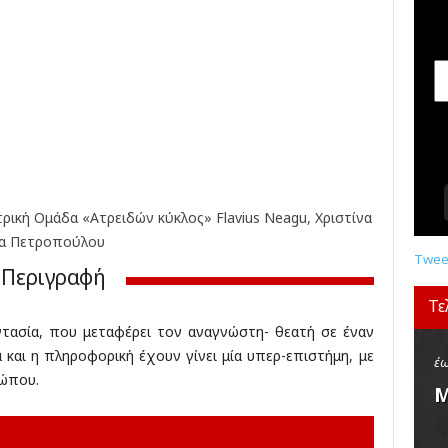
σ
ε
ι
ς
,
δ
ι
α
γ
ω
ν
ρική Ομάδα «Ατρειδών κύκλος» Flavius Neagu, Χριστίνα
ι
ία Πετροπούλου
σ
Tweet
Περιγραφή
μ
ο
Τε
ί
τασία, που μεταφέρει τον αναγνώστη- θεατή σε έναν
,
 και η πληροφορική έχουν γίνει μία υπερ-επιστήμη, με
κ
έω
ρώπου.
ρ
Μ
ι
τ
ι