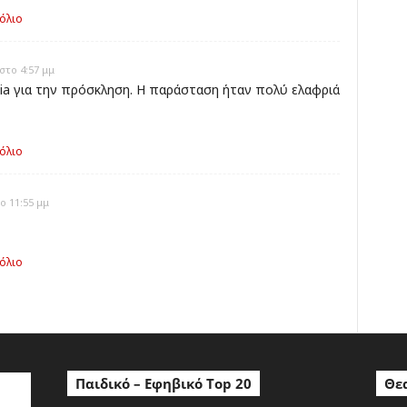
όλιο
στο 4:57 μμ
a για την πρόσκληση. Η παράσταση ήταν πολύ ελαφριά
όλιο
ο 11:55 μμ
όλιο
Παιδικό – Εφηβικό Top 20
Θεα