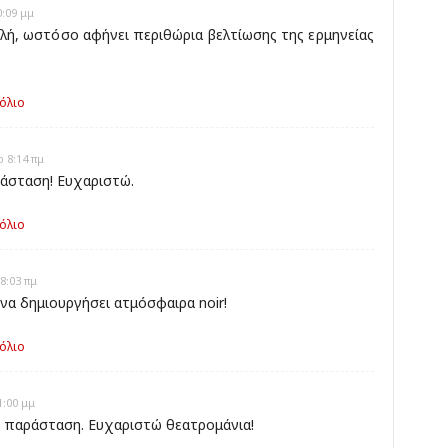
:09 μμ
λή, ωστόσο αφήνει περιθώρια βελτίωσης της ερμηνείας
όλιο
 8:14 πμ
ράσταση! Ευχαριστώ.
όλιο
8:03 πμ
να δημιουργήσει ατμόσφαιρα noir!
όλιο
1:00 μμ
 παράσταση. Ευχαριστώ θεατρομάνια!