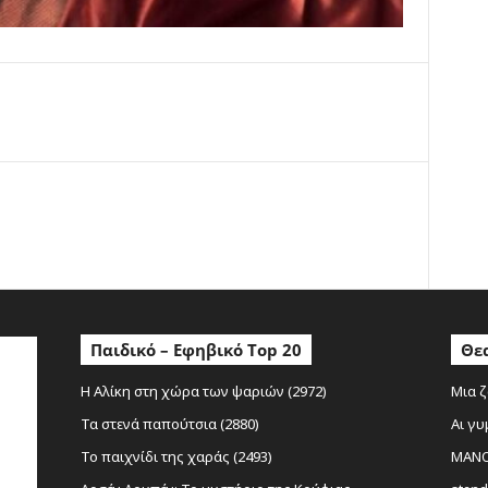
ο
Παιδικό – Εφηβικό Top 20
Θεα
Η Αλίκη στη χώρα των ψαριών (2972)
Μια ζ
Τα στενά παπούτσια (2880)
Αι γυ
Το παιχνίδι της χαράς (2493)
MANOL