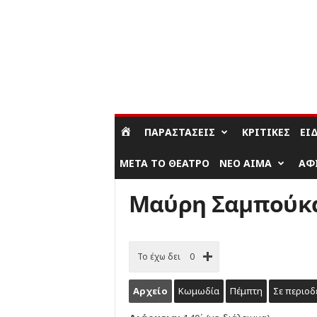
ΣΎΝΔΕΣΗ / ΕΓΓΡΑΦΉ
ΠΑΡΑΣΤΆΣΕΙΣ
ΚΡΙΤΙΚΈΣ
ΕΊ
ΜΕΤΆ ΤΟ ΘΈΑΤΡΟ
ΝΈΟ ΑΊΜΑ
ΑΦ
Μαύρη Σαμπούκ
Το έχω δει
0
Αρχείο
Κωμωδία
Πέμπτη
Σε περιοδ