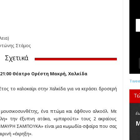
σ
ε
ι
ς
,
δ
εια)
ι
ντώνης Στάμος
α
γ
Σχετικά
ω
ν
ς 21:00 Θέατρο Ορέστη Μακρή, Χαλκίδα
ι
σ
Tweet
μ
ος το καλοκαίρι στην Χαλκίδα για να κεράσει δροσερή
ο
Τε
ί
,
ς μουσικοσυνθέτης, ένα πτώμα και άφθονο αλκοόλ. Με
κ
έω
λη» την έξυπνη ατάκα, «μπαρούτι» τους 2 ακραίους
ρ
Μ
η «ΜΑΥΡΗ ΣΑΜΠΟΥΚΑ» είναι μια κωμωδία-σφαίρα που σας
ι
τ
ιρινή «έκρηξη».
ι