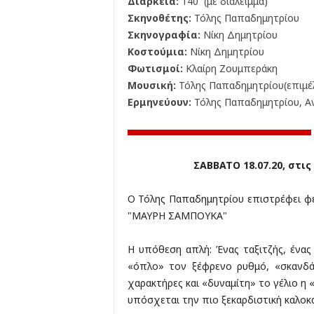
Διάρκεια:
140΄ (με διάλειμμα)
Σκηνοθέτης:
Τόλης Παπαδημητρίου
Σκηνογραφία:
Νίκη Δημητρίου
Κοστούμια:
Νίκη Δημητρίου
Φωτισμοί:
Κλαίρη Ζουμπεράκη
Μουσική:
Τόλης Παπαδημητρίου(επιμέλ
Ερμηνεύουν:
Τόλης Παπαδημητρίου, Α
ΣΑΒΒΑΤΟ 18.07.20, στι
Ο Τόλης Παπαδημητρίου επιστρέφει φέτ
"ΜΑΥΡΗ ΣΑΜΠΟΥΚΑ"
Η υπόθεση απλή: Ένας ταξιτζής, ένα
«όπλο» τον ξέφρενο ρυθμό, «σκανδά
χαρακτήρες και «δυναμίτη» το γέλιο 
υπόσχεται την πιο ξεκαρδιστική καλοκα