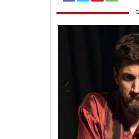
Previ
ous