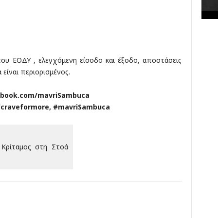
κ
έ
ς
του ΕΟΔΥ , ελεγχόμενη είσοδο και έξοδο, αποστάσεις
 είναι περιορισμένος.
ebook.com/mavriSambuca
/craveformore, #mavriSambuca
 Κρίταμος στη Στοά