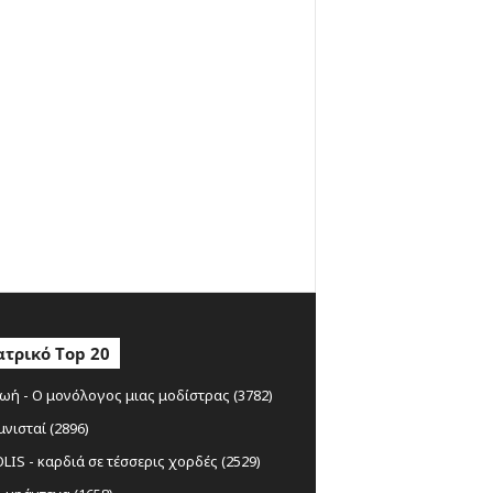
τρικό Top 20
ωή - Ο μονόλογος μιας μοδίστρας (3782)
μνισταί (2896)
IS - καρδιά σε τέσσερις χορδές (2529)