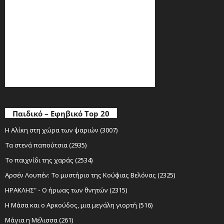
Παιδικό – Εφηβικό Top 20
Η Αλίκη στη χώρα των ψαριών (3007)
Τα στενά παπούτσια (2935)
Το παιχνίδι της χαράς (2534)
Αρσέν Λουπέν: Το μυστήριο της Κούφιας Βελόνας (2325)
ΗΡΑΚΛΗΣ" - Ο ήρωας των θνητών (2315)
Η Μάσα και ο Αρκούδος, μια μεγάλη γιορτή (516)
Μάγια η Μέλισσα (261)