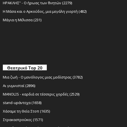
ΗΡΑΚΛΗΣ" - Ο ήρωας των θνητών (2279)
Η Μάσα και ο Αρκούδος, μια μεγάλη γιορτή (482)
Μάγια η Μέλισσα (231)
Θεατρικό Top 20
Μια ζωή - Ο μονόλογος μιας μοδίστρας (3782)
Αι γυμνισταί (2896)
MANOLIS - καρδιά σε τέσσερις χορδές (2529)
stand-upάντεχα (1658)
Χάσαμε τη Θεία Στοπ (1635)
Στρακαστρούκες (1571)