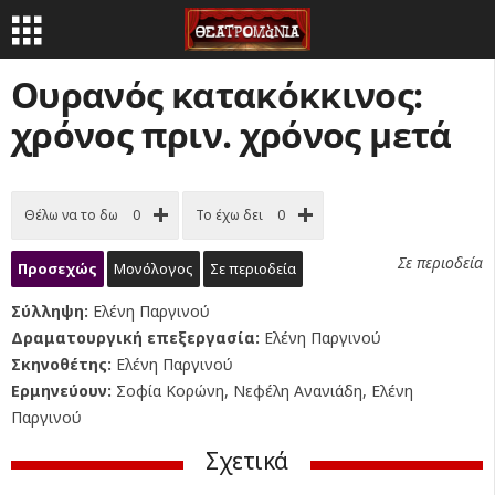
Ουρανός κατακόκκινος:
χρόνος πριν. χρόνος μετά
Θέλω να το δω
0
Το έχω δει
0
Σε περιοδεία
Προσεχώς
Μονόλογος
Σε περιοδεία
Σύλληψη:
Ελένη Παργινού
Δραματουργική επεξεργασία:
Ελένη Παργινού
Σκηνοθέτης:
Ελένη Παργινού
Ερμηνεύουν:
Σοφία Κορώνη, Νεφέλη Ανανιάδη, Ελένη
Παργινού
Σχετικά