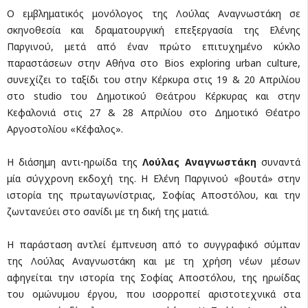
O εμβληματικός μονόλογος της Λούλας Αναγνωστάκη σε
σκηνοθεσία και δραματουργική επεξεργασία της Ελένης
Παργινού, μετά από έναν πρώτο επιτυχημένο κύκλο
παραστάσεων στην Αθήνα στο Bios exploring urban culture,
συνεχίζει το ταξίδι του στην Κέρκυρα στις 19 & 20 Απριλίου
στο studio του Δημοτικού Θεάτρου Κέρκυρας και στην
Κεφαλονιά στις 27 & 28 Απριλίου στο Δημοτικό Θέατρο
Αργοστολίου «Κέφαλος».
Η διάσημη αντι-ηρωίδα της
Λούλας Αναγνωστάκη
συναντά
μία σύγχρονη εκδοχή της. Η Ελένη Παργινού «βουτά» στην
ιστορία της πρωταγωνίστριας, Σοφίας Αποστόλου, και την
ζωντανεύει στο σανίδι με τη δική της ματιά.
Η παράσταση αντλεί έμπνευση από το συγγραφικό σύμπαν
της Λούλας Αναγνωστάκη και με τη χρήση νέων μέσων
αφηγείται την ιστορία της Σοφίας Αποστόλου, της ηρωίδας
του ομώνυμου έργου, που ισορροπεί αριστοτεχνικά στα