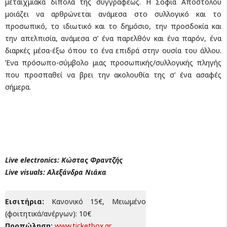
μεταιχμιακά δίπολα της συγγραφέως. Η Σοφία Αποστόλου
μοιάζει να αρθρώνεται ανάμεσα στο συλλογικό και το
προσωπικό, το ιδιωτικό και το δημόσιο, την προσδοκία και
την απελπισία, ανάμεσα σ’ ένα παρελθόν και ένα παρόν, ένα
διαρκές μέσα-έξω όπου το ένα επιδρά στην ουσία του άλλου.
Ένα πρόσωπο-σύμβολο μιας προσωπικής/συλλογικής πληγής
που προσπαθεί να βρει την ακολουθία της σ’ ένα ασαφές
σήμερα.
Live electronics:
Κώστας
Φραντζής
Live visuals:
Αλεξάνδρα
Νιάκα
Εισιτήρια:
Κανονικό 15€, Μειωμένο
(φοιτητικά/ανέργων): 10€
Προπώληση:
www.ticketbox.gr