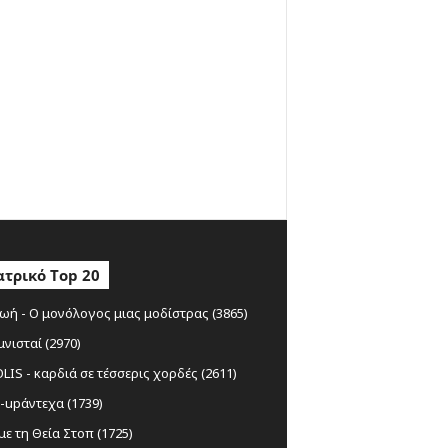
τρικό Top 20
ωή - Ο μονόλογος μιας μοδίστρας (3865)
μνισταί (2970)
IS - καρδιά σε τέσσερις χορδές (2611)
-upάντεχα (1739)
ε τη Θεία Στοπ (1725)