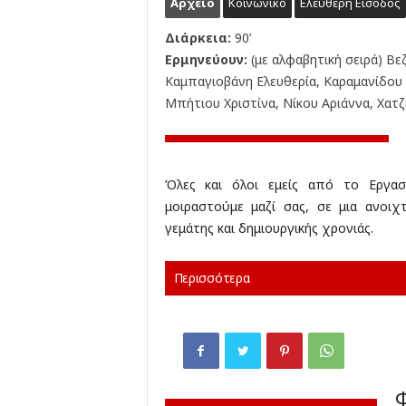
Αρχείο
Κοινωνικό
Ελεύθερη Είσοδος
Διάρκεια:
90’
Ερμηνεύουν:
(με αλφαβητική σειρά) Βε
Καμπαγιοβάνη Ελευθερία, Καραμανίδου
Μπήτιου Χριστίνα, Νίκου Αριάννα, Χατ
Όλες και όλοι εμείς από το Εργασ
μοιραστούμε μαζί σας, σε μια ανοι
γεμάτης και δημιουργικής χρονιάς.
Περισσότερα