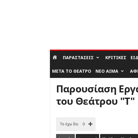
ΣΎΝΔΕΣΗ / ΕΓΓΡΑΦΉ
ΠΑΡΑΣΤΆΣΕΙΣ
ΚΡΙΤΙΚΈΣ
ΕΊ
ΜΕΤΆ ΤΟ ΘΈΑΤΡΟ
ΝΈΟ ΑΊΜΑ
ΑΦ
Παρουσίαση Εργ
του Θεάτρου "Τ"
Το έχω δει
0