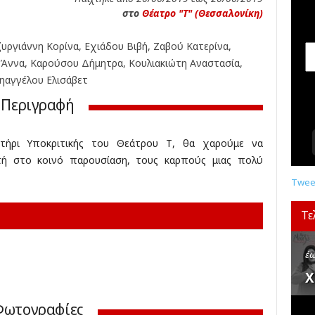
σ
στο
Θέατρο "Τ" (Θεσσαλονίκη)
ε
ι
ζυργιάννη Κορίνα, Εχιάδου Βιβή, Ζαβού Κατερίνα,
ς
,
 Άννα, Καρούσου Δήμητρα, Κουλιακιώτη Αναστασία,
δ
ζηαγγέλου Ελισάβετ
ι
Περιγραφή
α
γ
ω
τήρι Υποκριτικής του Θεάτρου Τ, θα χαρούμε να
ν
χτή στο κοινό παρουσίαση, τους καρπούς μιας πολύ
ι
σ
Tweet
μ
ο
Τε
ί
,
κ
έω
ρ
Χ
ι
τ
Φωτογραφίες
ι