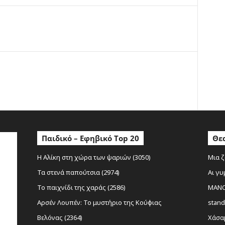
ο
Παιδικό – Εφηβικό Top 20
Θεα
Η Αλίκη στη χώρα των ψαριών (3050)
Μια ζ
Τα στενά παπούτσια (2974)
Αι γυ
Το παιχνίδι της χαράς (2586)
MANOL
Αρσέν Λουπέν: Το μυστήριο της Κούφιας
stand
Βελόνας (2364)
Χάσαμ