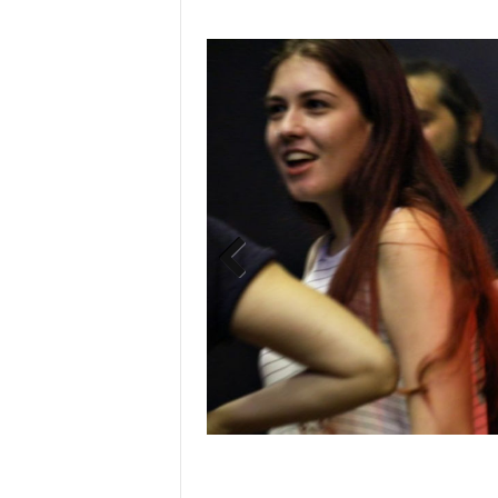
Previ
ous