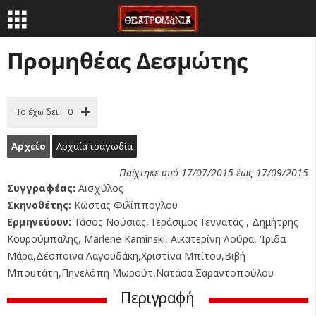
Προμηθέας Δεσμώτης
Το έχω δει
0
Αρχείο
Αρχαία τραγωδία
Παίχτηκε από 17/07/2015 έως 17/09/2015
Συγγραφέας:
Αισχύλος
Σκηνοθέτης:
Κώστας Φιλίππογλου
Ερμηνεύουν:
Τάσος Νούσιας, Γεράσιμος Γεννατάς , Δημήτρης
Κουρούμπαλης, Marlene Kaminski, Αικατερίνη Λούρα, Ίριδα
Μάρα,Δέσποινα Λαγουδάκη,Χριστίνα Μπίτου,Βιβή
Μπουτάτη,Πηνελόπη Μωρούτ,Νατάσα Σαραντοπούλου
Περιγραφή