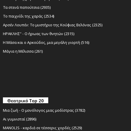
Τα στενά παπούτσια (2935)
Το παιχνίδι της χαράς (2534)
Αρσέν Λουπέν: Το μυστήριο της Κούφιας Βελόνας (2325)
ΗΡΑΚΛΗΣ" - Ο ήρωας των θνητών (2315)
Η Μάσα και ο Αρκούδος, μια μεγάλη γιορτή (516)
Μάγια η Μέλισσα (261)
Θεατρικό Top 20
Μια ζωή - Ο μονόλογος μιας μοδίστρας (3782)
Αι γυμνισταί (2896)
MANOLIS - καρδιά σε τέσσερις χορδές (2529)