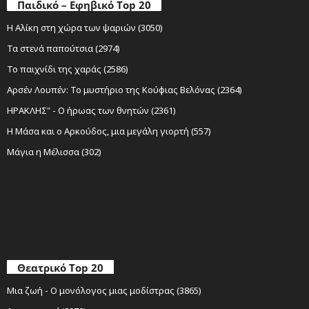
Παιδικό – Εφηβικό Top 20
Η Αλίκη στη χώρα των ψαριών (3050)
Τα στενά παπούτσια (2974)
Το παιχνίδι της χαράς (2586)
Αρσέν Λουπέν: Το μυστήριο της Κούφιας Βελόνας (2364)
ΗΡΑΚΛΗΣ" - Ο ήρωας των θνητών (2361)
Η Μάσα και ο Αρκούδος, μια μεγάλη γιορτή (557)
Μάγια η Μέλισσα (302)
Θεατρικό Top 20
Μια ζωή - Ο μονόλογος μιας μοδίστρας (3865)