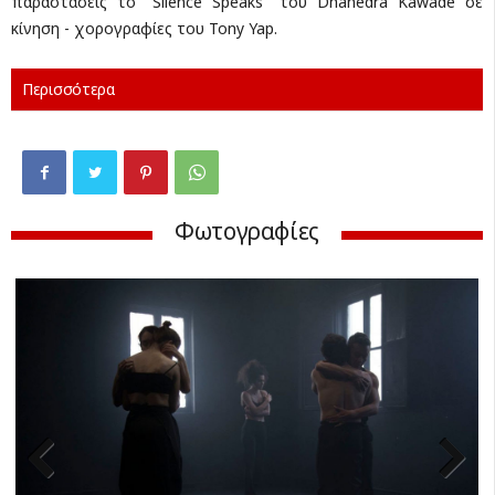
παραστάσεις το "Silence Speaks" του Dhanedra Kawade σε
κίνηση - χορογραφίες του Tony Yap.
Περισσότερα
Φωτογραφίες