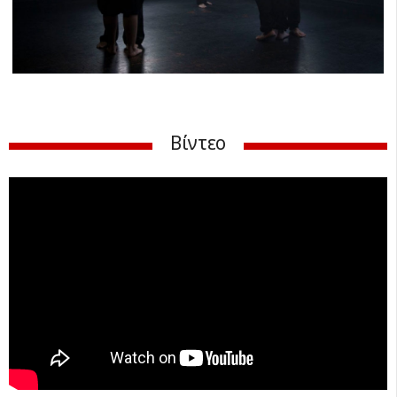
Previ
Next
ous
Βίντεο