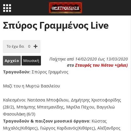
Σπύρος Γραμμένος Live
Το έχω δει
0
Παίχτηκε από 14/02/2020 έως 13/03/2020
Αρχείο
Μουσική
στο
Σταυρός του Νότου +(plus)
Τραγουδούν:
Σπύρος Γραμμένος
Μαζί του η Μυρτώ Βασιλείου
Καλεσμένοι: Νατάσσα Μποφίλιου, Δημήτρης Χριστοφορίδης
(28/2), Μπάμπης Μπατμανίδης, Μιρέλα Πάχου, Βαγγελιώ
Φασουλάκη (6/3)
Τραγουδούν & παιζουν μουσικό όργανο:
Κώστας
Μιχαλός(Κιθάρες), Γιώργος Καρδιανός(Κιθάρες), Αλέξανδρος