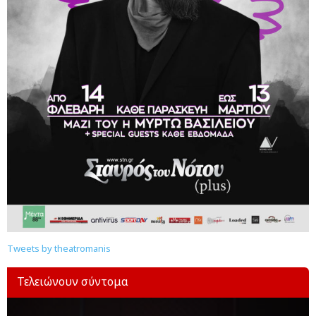
Tweets by theatromanis
Τελειώνουν σύντομα