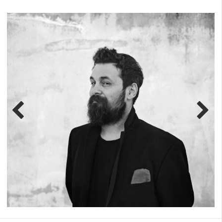
Previ
Next
ous