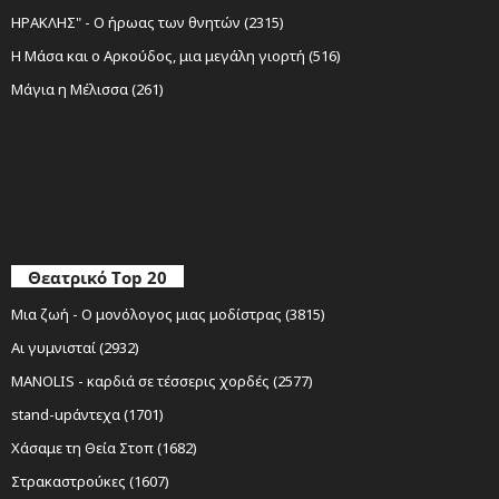
ΗΡΑΚΛΗΣ" - Ο ήρωας των θνητών (2315)
Η Μάσα και ο Αρκούδος, μια μεγάλη γιορτή (516)
Μάγια η Μέλισσα (261)
Θεατρικό Top 20
Μια ζωή - Ο μονόλογος μιας μοδίστρας (3815)
Αι γυμνισταί (2932)
MANOLIS - καρδιά σε τέσσερις χορδές (2577)
stand-upάντεχα (1701)
Χάσαμε τη Θεία Στοπ (1682)
Στρακαστρούκες (1607)