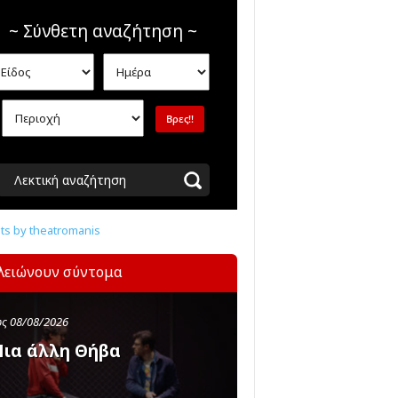
~ Σύνθετη αναζήτηση ~
Λεκτική αναζήτηση
s by theatromanis
λειώνουν σύντομα
ς 08/08/2026
ια άλλη Θήβα