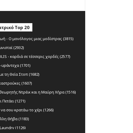
τρικό Top 20
ωή - Ο μονόλογος μιας μοδίστρας (3815)
μνισταί (2932)
IS - καρδιά σε τέσσερις χορδές (2577)
-upάντεχα (1701)
ε τη Θεία Στοπ (1682)
αστρούκες (1607)
θεωρητής Ντρέικ και η Μαύρη Χήρα (1516)
ι Πετάει (1271)
να σου κρατάω το χέρι (1266)
λλη Θήβα (1183)
Laundry (1126)