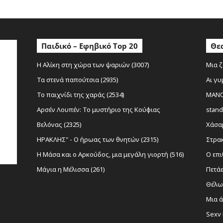
Παιδικό – Εφηβικό Top 20
Θεα
Η Αλίκη στη χώρα των ψαριών (3007)
Μια ζ
Τα στενά παπούτσια (2935)
Αι γυ
Το παιχνίδι της χαράς (2534)
MANOL
Αρσέν Λουπέν: Το μυστήριο της Κούφιας
stand
Βελόνας (2325)
Χάσαμ
ΗΡΑΚΛΗΣ" - Ο ήρωας των θνητών (2315)
Στρακ
Η Μάσα και ο Αρκούδος, μια μεγάλη γιορτή (516)
Ο επι
Μάγια η Μέλισσα (261)
Πετάε
Θέλω 
Μια ά
Sexy 