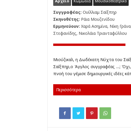
Αρχείο
Κωμωδία
Μουσικοθεατρικό
Συγγραφέας:
Ουίλλιαμ Σαίξπηρ
Σκηνοθέτης:
Ράια Μουζενίδου
Ερμηνεύουν:
Χαρά Ασημίνα, Νίκη Γράν
Στεφανίδης, Νικολάια Τριανταφύλλου
Μιούζικαλ, η Δωδέκατη Νύχτα του Σαίξ
Σαίξπηρ,ο Άγγλος συγγραφέας ....; Όχ
πνοή του γέμισε δημιουργικές ιδέες κά
Περισσότερα