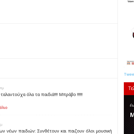
κ
έ
ς
ο
Tweet
Τε
 πμ
αλαντούχα όλα τα παιδιά!!!! Μπράβο !!!!!!
έω
όλιο
Μ
πμ
των νέων παιδιών: Συνθέτουν και παιζουν όλοι μουσική