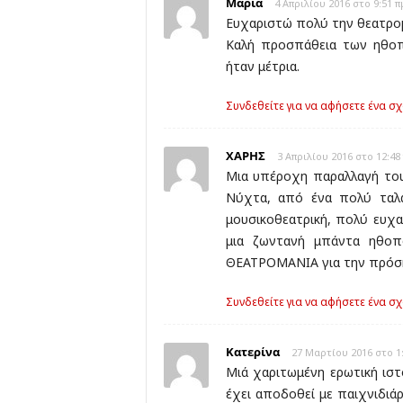
Μαρία
4 Απριλίου 2016 στο 9:51 π
Ευχαριστώ πολύ την θεατρομ
Καλή προσπάθεια των ηθοπ
ήταν μέτρια.
Συνδεθείτε για να αφήσετε ένα σχ
ΧΑΡΗΣ
3 Απριλίου 2016 στο 12:48
Μια υπέροχη παραλλαγή του
Νύχτα, από ένα πολύ ταλ
μουσικοθεατρική, πολύ ευχ
μια ζωντανή μπάντα ηθοπ
ΘΕΑΤΡΟΜΑΝΙΑ για την πρόσ
Συνδεθείτε για να αφήσετε ένα σχ
Κατερίνα
27 Μαρτίου 2016 στο 1
Μιά χαριτωμένη ερωτική ισ
έχει αποδοθεί με παιχνιδιά