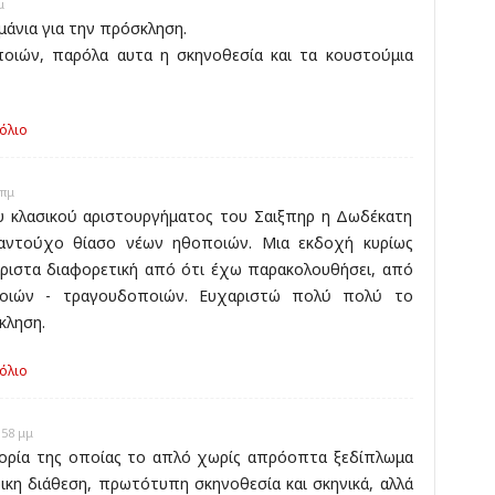
μ
άνια για την πρόσκληση.
οιών, παρόλα αυτα η σκηνοθεσία και τα κουστούμια
όλιο
 πμ
 κλασικού αριστουργήματος του Σαιξπηρ η Δωδέκατη
αντούχο θίασο νέων ηθοποιών. Μια εκδοχή κυρίως
αριστα διαφορετική από ότι έχω παρακολουθήσει, από
οιών - τραγουδοποιών. Ευχαριστώ πολύ πολύ το
κληση.
όλιο
:58 μμ
τορία της οποίας το απλό χωρίς απρόοπτα ξεδίπλωμα
ρικη διάθεση, πρωτότυπη σκηνοθεσία και σκηνικά, αλλά