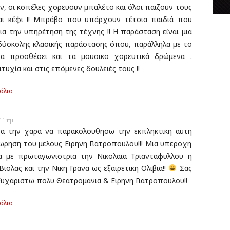
ν, οι κοπέλες χορευουν μπαλέτο και όλοι παιζουν τους
αι κέφι !! Μπράβο που υπάρχουν τέτοια παιδιά που
α την υπηρέτηση της τέχνης !! Η παράσταση είναι μια
 δύσκολης κλασικής παράστασης όπου, παράλληλα με το
να προσθέσει και τα μουσικο χορευτικά δρώμενα .
υχία και στις επόμενες δουλειές τους !!
όλιο
11 πμ
χα την χαρα να παρακολουθησω την εκπληκτικη αυτη
ρηση του μελους Ειρηνη Γιατροπουλου!!! Μια υπεροχη
α με πρωταγωνιστρια την Νικολαια Τριανταφυλλου η
ιολας και την Νικη Γρανα ως εξαιρετικη Ολιβια!!
Σας
Ευχαριστω πολυ Θεατρομανια & Ειρηνη Γιατροπουλου!!
όλιο