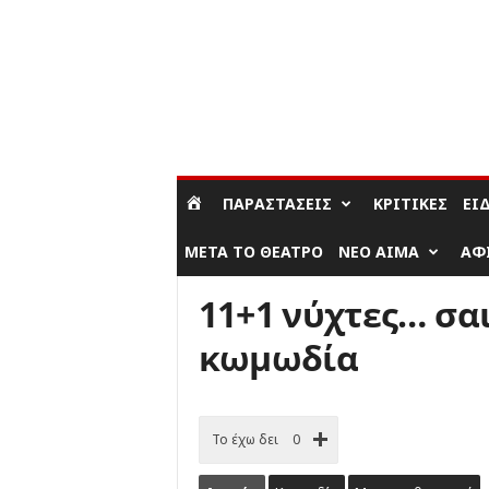
ΣΎΝΔΕΣΗ / ΕΓΓΡΑΦΉ
ΠΑΡΑΣΤΆΣΕΙΣ
ΚΡΙΤΙΚΈΣ
ΕΊ
ΜΕΤΆ ΤΟ ΘΈΑΤΡΟ
ΝΈΟ ΑΊΜΑ
ΑΦ
11+1 νύχτες… σα
κωμωδία
Το έχω δει
0