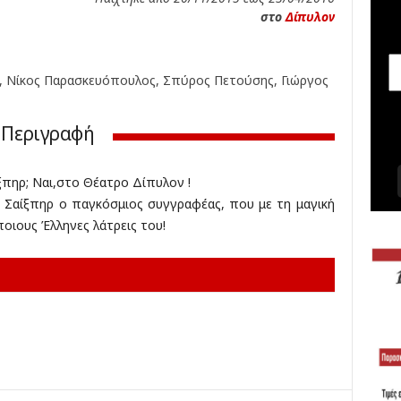
σ
στο
Δίπυλον
ε
ι
ς
,
α, Νίκος Παρασκευόπουλος, Σπύρος Πετούσης, Γιώργος
δ
ι
Περιγραφή
α
γ
ω
πηρ; Ναι,στο Θέατρο Δίπυλον !
ν
ι, Σαίξπηρ ο παγκόσμιος συγγραφέας, που με τη μαγική
ι
ποιους Έλληνες λάτρεις του!
σ
μ
ο
ί
,
κ
ρ
ι
τ
ι