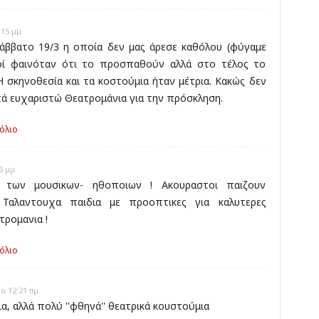
:15 μμ
άββατο 19/3 η οποία δεν μας άρεσε καθόλου (φύγαμε
ιοί φαινόταν ότι το προσπαθούν αλλά στο τέλος το
Η σκηνοθεσία και τα κοστούμια ήταν μέτρια. Κακώς δεν
υτά ευχαριστώ Θεατρομάνια για την πρόσκληση.
όλιο
6 μμ
 των μουσικων- ηθοποιων ! Ακουραστοι παιζουν
 Ταλαντουχα παιδια με προοπτικες για καλυτερες
τρομανια !
όλιο
ο 12:21 πμ
α, αλλά πολύ ''φθηνά'' θεατρικά κουστούμια