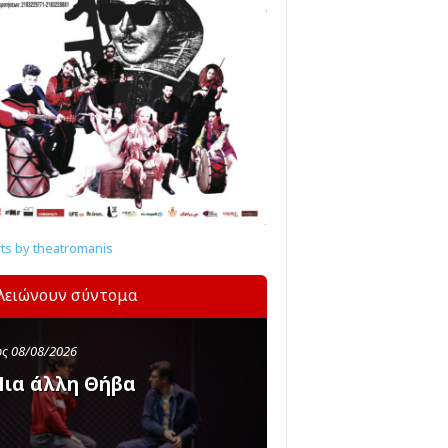
s by theatromanis
λειώνουν σύντομα
ς 08/08/2026
ια άλλη Θήβα