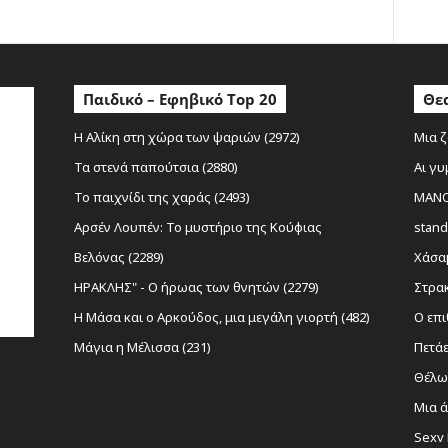
Παιδικό – Εφηβικό Top 20
Θεα
Η Αλίκη στη χώρα των ψαριών (2972)
Μια ζ
Τα στενά παπούτσια (2880)
Αι γυ
Το παιχνίδι της χαράς (2493)
MANOL
Αρσέν Λουπέν: Το μυστήριο της Κούφιας
stand
Βελόνας (2289)
Χάσαμ
ΗΡΑΚΛΗΣ" - Ο ήρωας των θνητών (2279)
Στρακ
Η Μάσα και ο Αρκούδος, μια μεγάλη γιορτή (482)
Ο επι
Μάγια η Μέλισσα (231)
Πετάε
Θέλω 
Μια ά
Sexy 