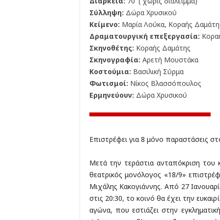
Διάρκεια:
70' ( χωρίς διάλειμμα)
Σύλληψη:
Δώρα Χρυσικού
Κείμενο:
Μαρία Λούκα, Κοραής Δαμάτη
Δραματουργική επεξεργασία:
Κοραή
Σκηνοθέτης:
Κοραής Δαμάτης
Σκηνογραφία:
Αρετή Μουστάκα
Κοστούμια:
Βασιλική Σύρμα
Φωτισμοί:
Νίκος Βλασσόπουλος
Ερμηνεύουν:
Δώρα Χρυσικού
Επιστρέφει για 8 μόνο παραστάσεις σ
Μετά την τεράστια ανταπόκριση του κο
θεατρικός μονόλογος «18/9» επιστρέ
Μιχάλης Κακογιάννης. Από 27 Ιανουαρίο
στις 20:30, το κοινό θα έχει την ευκα
αγώνα, που εστιάζει στην εγκληματι