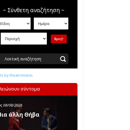
~ Σύνθετη αναζήτηση ~
Λεκτική αναζήτηση
s by theatromanis
λειώνουν σύντομα
ς 08/08/2026
ια άλλη Θήβα