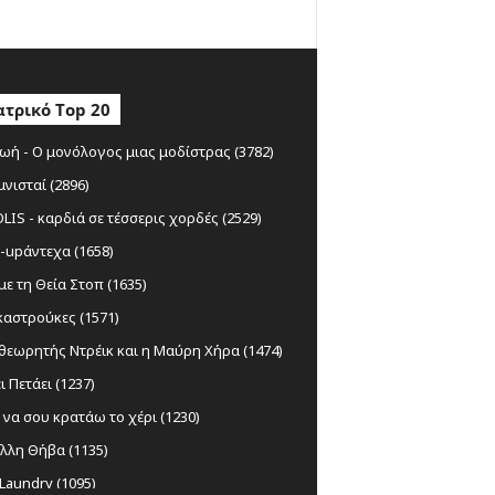
τρικό Top 20
ωή - Ο μονόλογος μιας μοδίστρας (3782)
μνισταί (2896)
IS - καρδιά σε τέσσερις χορδές (2529)
-upάντεχα (1658)
ε τη Θεία Στοπ (1635)
αστρούκες (1571)
θεωρητής Ντρέικ και η Μαύρη Χήρα (1474)
ι Πετάει (1237)
να σου κρατάω το χέρι (1230)
λλη Θήβα (1135)
Laundry (1095)