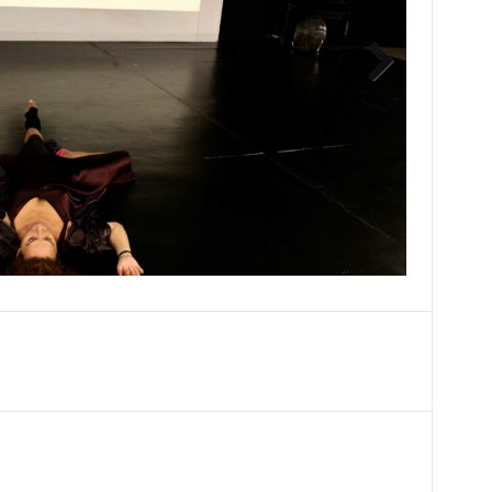
Next
ο