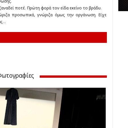
νωσης.
κ
ξαναδεί ποτέ. Πρώτη φορά τον είδα εκείνο το βράδυ.
έ
ώριζα προσωπικά, γνώριζα όμως την οργάνωση. Είχε
ς
άς…
Φωτογραφίες