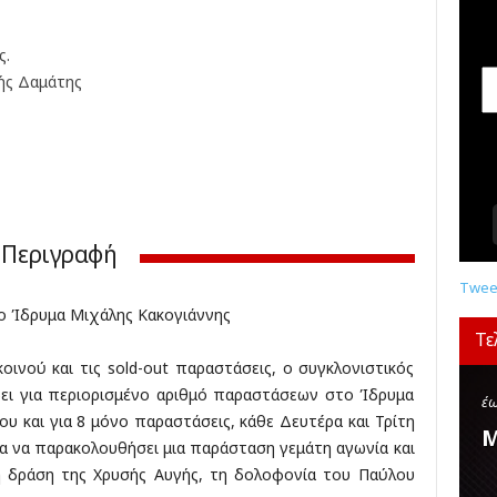
σ
ε
ι
ς.
ς
ς Δαμάτης
,
δ
ι
α
γ
ω
ν
Περιγραφή
ι
σ
Tweet
μ
το Ίδρυμα Μιχάλης Κακογιάννης
ο
Τε
ί
ινού και τις sold-out παραστάσεις, ο συγκλονιστικός
,
φει για περιορισμένο αριθμό παραστάσεων στο Ίδρυμα
κ
έω
υ και για 8 μόνο παραστάσεις, κάθε Δευτέρα και Τρίτη
ρ
Μ
ιρία να παρακολουθήσει μια παράσταση γεμάτη αγωνία και
ι
τ
κή δράση της Χρυσής Αυγής, τη δολοφονία του Παύλου
ι