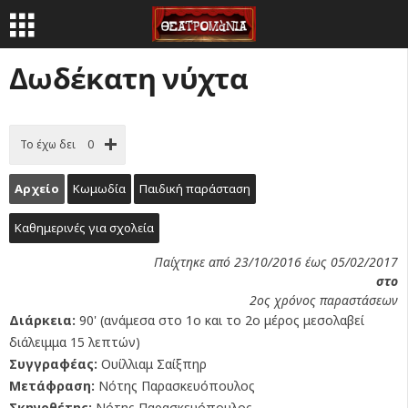
Δωδέκατη νύχτα
Το έχω δει
0
Αρχείο
Κωμωδία
Παιδική παράσταση
Καθημερινές για σχολεία
Παίχτηκε από 23/10/2016 έως 05/02/2017
στο
2ος χρόνος παραστάσεων
Διάρκεια:
90' (ανάμεσα στο 1ο και το 2ο μέρος μεσολαβεί
διάλειμμα 15 λεπτών)
Συγγραφέας:
Ουίλλιαμ Σαίξπηρ
Μετάφραση:
Νότης Παρασκευόπουλος
Σκηνοθέτης:
Νότης Παρασκευόπουλος