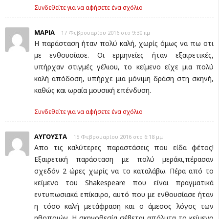
Συνδεθείτε για να αφήσετε ένα σχόλιο
ΜΑΡΙΑ
17 Φεβρουαρίου 2016 στο 9:30 πμ
Η παράσταση ήταν πολύ καλή, χωρίς όμως να πω οτι
με ενθουσίασε. Οι ερμηνείες ήταν εξαιρετικές,
υπήρχαν στιγμές γέλιου, το κείμενο είχε μια πολύ
καλή απόδοση, υπήρχε μια μόνιμη δράση στη σκηνή,
καθώς και ωραία μουσική επένδυση.
Συνδεθείτε για να αφήσετε ένα σχόλιο
ΑΥΓΟΥΣΤΑ
15 Φεβρουαρίου 2016 στο 6:18 μμ
Απο τις καλύτερες παραστάσεις που είδα φέτος!
Εξαιρετική παράσταση με πολύ μεράκι,πέρασαν
σχεδόν 2 ώρες χωρίς να το καταλάβω. Πέρα από το
κείμενο του Shakespeare που είναι πραγματικά
εντυπωσιακά επίκαιρο, αυτό που με ενθουσίασε ήταν
η τόσο καλή μετάφραση και ο άμεσος λόγος των
ηθοποιών. Η σκηνοθεσία σέβεται απόλυτα το κείμενο