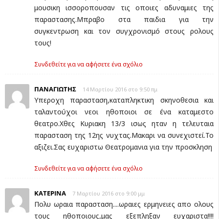
μουσικη ισσοροπουσαν τις οποιες αδυναμιες της
παραστασης.Μπραβο στα παιδια για την
συγκεντρωση και τον συγχρονισμό στους ρολους
τους!
Συνδεθείτε για να αφήσετε ένα σχόλιο
ΠΑΝΑΓΙΩΤΗΣ
14 Μαρτίου 2016 στο 9:50 πμ
Υπεροχη παρασταση,καταπληκτικη σκηνοθεσια και
ταλαντούχοι νεοι ηθοποιοι σε ένα καταμεστο
θεατρο.Χθες Κυριακη 13/3 ισως ηταν η τελευταια
παρασταση της 12ης νυχτας.Μακαρι να συνεχιστεί.Το
αξιζει.Σας ευχαριστω Θεατρομανια για την προσκληση
Συνδεθείτε για να αφήσετε ένα σχόλιο
ΚΑΤΕΡΙΝΑ
7 Μαρτίου 2016 στο 9:00 μμ
Πολυ ωραια παρασταση....ωραιες ερμηνειες απο ολους
τους ηθοποιους,μας εξεπληξαν ευχαριστα!!!!