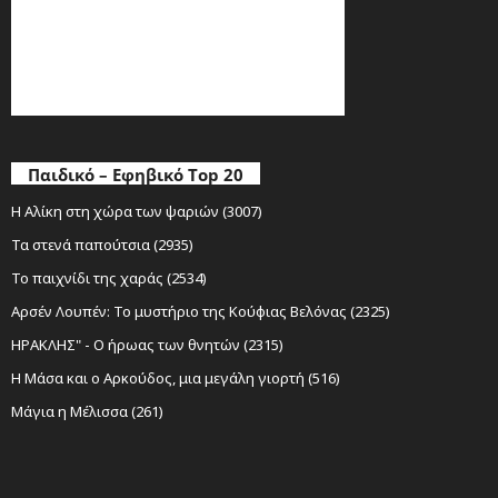
Παιδικό – Εφηβικό Top 20
Η Αλίκη στη χώρα των ψαριών (3007)
Τα στενά παπούτσια (2935)
Το παιχνίδι της χαράς (2534)
Αρσέν Λουπέν: Το μυστήριο της Κούφιας Βελόνας (2325)
ΗΡΑΚΛΗΣ" - Ο ήρωας των θνητών (2315)
Η Μάσα και ο Αρκούδος, μια μεγάλη γιορτή (516)
Μάγια η Μέλισσα (261)