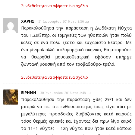
Συνδεθείτε για να αφήσετε ένα σχόλιο
ΧΑΡΗΣ
31 Ιανουαρίου 2016 στο 9:56 μμ
Παρακολούθησα την παράσταση η Δωδέκατη Νύχτα
του Γ.Σαίξπηρ, οι ερμηνείες των ηθοποιών ήταν πολύ
καλές σε ένα πολύ ζεστό και ευχάριστο θέατρο. Με
ένα μίνιμαλ αλλά πολυμορφικό σκηνικο, θα μπορούσε
να θεωρηθεί μουσικοθεατρική εφόσον υπήρχε
ζωντανή μουσική από τον τροβαδούρο-τρελό.
Συνδεθείτε για να αφήσετε ένα σχόλιο
EΙΡΗΝΗ
30 Ιανουαρίου 2016 στο 4:48 μμ
παρακολούθησα την παράσταση χθες 29/1 και δεν
μπορώ να πω ότι ενθουσιάστηκα, ίσως είχα πάει με
μεγαλύτερες προσδοκίες διαβάζοντας κατά καιρούς
τόσο θερμές κριτικές και έχοντας δει πριν λίγο καιρό
το 11+1 νύχτες = 12η νύχτα που ήταν κατά κάποιο