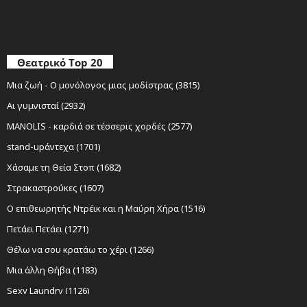
Θεατρικό Top 20
Μια ζωή - Ο μονόλογος μιας μοδίστρας (3815)
Αι γυμνισταί (2932)
MANOLIS - καρδιά σε τέσσερις χορδές (2577)
stand-upάντεχα (1701)
Χάσαμε τη Θεία Στοπ (1682)
Στρακαστρούκες (1607)
Ο επιθεωρητής Ντρέικ και η Μαύρη Χήρα (1516)
Πετάει Πετάει (1271)
Θέλω να σου κρατάω το χέρι (1266)
Μια άλλη Θήβα (1183)
Sexy Laundry (1126)