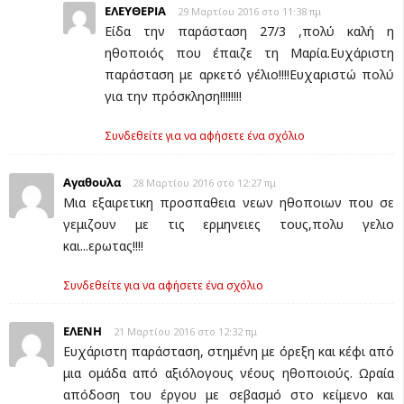
ΕΛΕΥΘΕΡΙΑ
29 Μαρτίου 2016 στο 11:38 πμ
Είδα την παράσταση 27/3 ,πολύ καλή η
ηθοποιός που έπαιζε τη Μαρία.Ευχάριστη
παράσταση με αρκετό γέλιο!!!!Ευχαριστώ πολύ
για την πρόσκληση!!!!!!!!
Συνδεθείτε για να αφήσετε ένα σχόλιο
Αγαθουλα
28 Μαρτίου 2016 στο 12:27 πμ
Μια εξαιρετικη προσπαθεια νεων ηθοποιων που σε
γεμιζουν με τις ερμηνειες τους,πολυ γελιο
και...ερωτας!!!!
Συνδεθείτε για να αφήσετε ένα σχόλιο
ΕΛΕΝΗ
21 Μαρτίου 2016 στο 12:32 πμ
Ευχάριστη παράσταση, στημένη με όρεξη και κέφι από
μια ομάδα από αξιόλογους νέους ηθοποιούς. Ωραία
απόδοση του έργου με σεβασμό στο κείμενο και