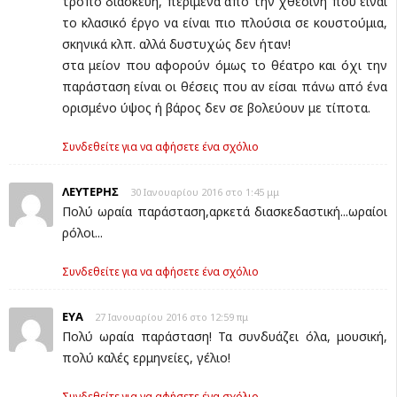
τρόπο διασκευή, περίμενα από την χθεσινή που είναι
το κλασικό έργο να είναι πιο πλούσια σε κουστούμια,
σκηνικά κλπ. αλλά δυστυχώς δεν ήταν!
στα μείον που αφορούν όμως το θέατρο και όχι την
παράσταση είναι οι θέσεις που αν είσαι πάνω από ένα
ορισμένο ύψος ή βάρος δεν σε βολεύουν με τίποτα.
Συνδεθείτε για να αφήσετε ένα σχόλιο
ΛΕΥΤΕΡΗΣ
30 Ιανουαρίου 2016 στο 1:45 μμ
Πολύ ωραία παράσταση,αρκετά διασκεδαστική...ωραίοι
ρόλοι...
Συνδεθείτε για να αφήσετε ένα σχόλιο
ΕΥΑ
27 Ιανουαρίου 2016 στο 12:59 πμ
Πολύ ωραία παράσταση! Τα συνδυάζει όλα, μουσική,
πολύ καλές ερμηνείες, γέλιο!
Συνδεθείτε για να αφήσετε ένα σχόλιο