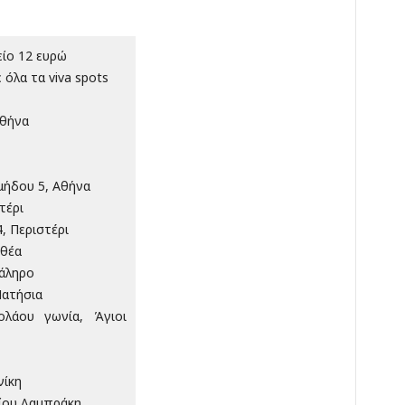
ίο 12 ευρώ
ε όλα τα viva spots
Αθήνα
αμήδου 5, Αθήνα
τέρι
, Περιστέρι
ιθέα
Φάληρο
Πατήσια
λάου γωνία, Άγιοι
νίκη
ίου Λαμπράκη