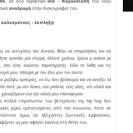
WE
, σε δύο εκρηκτικά
live - παρουσίαση
του νέου
κ
υσικά
αναδρομή
στην δισκογραφία του.
έ
ς
ι
καλεσμένους - έκπληξη
!
ς να συνεχίσεις πιο δυνατά, θέλει να σταματήσεις και να
οτε κρατάει μία στιγμή, άλλοτε χρόνια. Εμένα η ανάσα με
 σαν ένας αόρατος παρατηρητής. Είδα τα λάθη και τις
ειρά μου, πάλεψα με τον ίδιο μου τον εαυτό.
να μαζέψω εμπειρίες, να δω που βρίσκομαι και να ανοίξω τα
 ποτέ, με νέο δίσκο, νέα μπάντα, νέες ιδέες, νέο υλικό και
 χρειαζόμουν για την ολική μου επαναφορά
»
Τα πολλά «πρόσωπα» του βετεράνου της hip hop δεν
μικές ρίμες εμπνευσμένες από την κοινωνία, πότε σε
 πάντοτε όμως σε αξέχαστες ζωντανές εμφανίσεις.
αφέρνει να μην αφήσει κανένα στη θέση του.