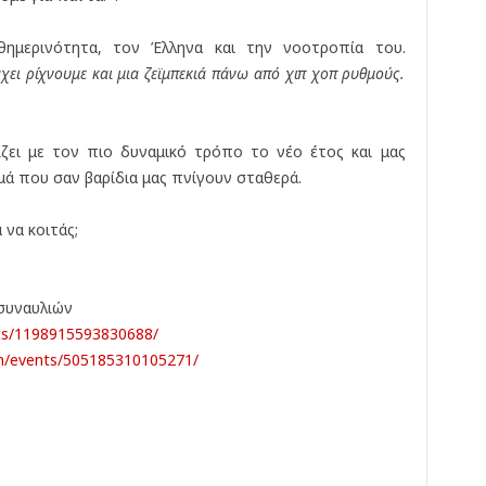
θημερινότητα, τον Έλληνα και την νοοτροπία του.
ει ρίχνουμε και μια ζεϊμπεκιά πάνω από χιπ χοπ ρυθμούς.
ίζει με τον πιο δυναμικό τρόπο το νέο έτος και μας
μά που σαν βαρίδια μας πνίγουν σταθερά.
 να κοιτάς;
συναυλιών
ts/1198915593830688/
/events/
505185310105271/