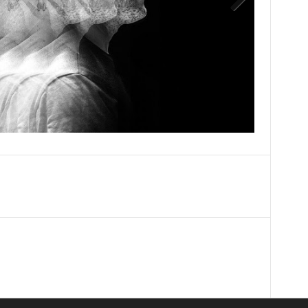
Next
ο