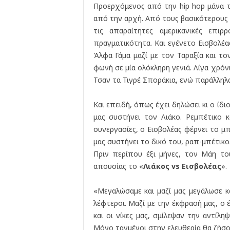
Προερχόμενος από την hip hop μάνα τη
από την αρχή. Από τους βασικότερους 
τις απαραίτητες αμερικανικές επιρ
πραγματικότητα. Και εγένετο Εισβολέας
Άλφα Γάμα μαζί με τον Ταραξία και το
φωνή σε μία ολόκληρη γενιά. Λίγα χρόνι
Τσαν τα Τιγρέ Σποράκια, ενώ παράλληλα
Και επειδή, όπως έχει δηλώσει κι ο ίδιο
μας συστήνει τον Λιάκο. Ρεμπέτικο 
συνεργασίες, ο Εισβολέας φέρνει το μ
μας συστήνει το δικό του, ραπ-μπέτικο
Πριν περίπου έξι μήνες, τον Μάη το
απουσίας το «
Λιάκος vs Εισβολέας
».
«Μεγαλώσαμε και μαζί μας μεγάλωσε και
λέφτεροι. Μαζί με την έκφρασή μας, ο έ
και οι νίκες μας, σμίλεψαν την αντίληψ
Μόνο ταγμένοι στην ελευθερία θα ζήσο