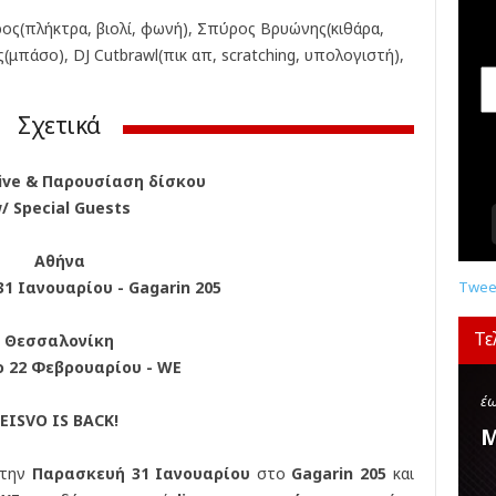
σ
ς(πλήκτρα, βιολί, φωνή), Σπύρος Βρυώνης(κιθάρα,
ε
ι
πάσο), DJ Cutbrawl(πικ απ, scratching, υπολογιστή),
ς
,
Σχετικά
δ
ι
α
Live & Παρουσίαση δίσκου
γ
/ Special Guests
ω
ν
Αθήνα
ι
σ
1 Ιανουαρίου - Gagarin 205
Tweet
μ
ο
Τε
Θεσσαλονίκη
ί
 22 Φεβρουαρίου - WE
,
κ
έω
EISVO IS BACK!
ρ
Μ
ι
τ
 την
Παρασκευή 31 Ιανουαρίου
στο
Gagarin 205
και
ι