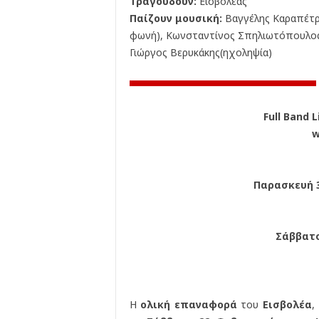
Τραγουδούν:
Εισβολέας
Παίζουν μουσική:
Βαγγέλης Καραπέτρο
φωνή), Κωνσταντίνος Σπηλιωτόπουλος(μ
Γιώργος Βερυκάκης(ηχοληψία)
Full Band 
w
Παρασκευή 3
Σάββατο
Η
ολική επαναφορά
του
Εισβολέα
,