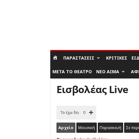
ΣΎΝΔΕΣΗ / ΕΓΓΡΑΦΉ
ΠΑΡΑΣΤΆΣΕΙΣ
ΚΡΙΤΙΚΈΣ
ΕΊ
ΜΕΤΆ ΤΟ ΘΈΑΤΡΟ
ΝΈΟ ΑΊΜΑ
ΑΦ
Εισβολέας Live
Το έχω δει
0
Αρχείο
Μουσική
Παρασκευή
Σε περ