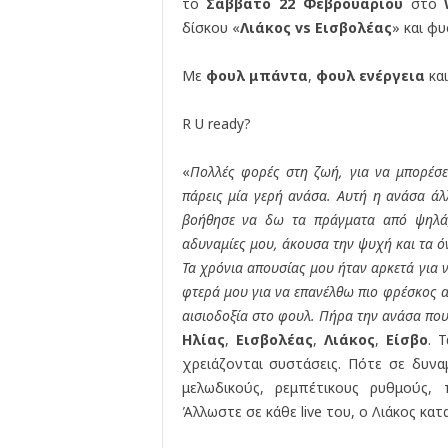
το
Σάββατο 22 Φεβρουαρίου
στο
δίσκου «
Λιάκος vs Εισβολέας
» και φ
Με
φουλ μπάντα
,
φουλ ενέργεια
κα
R U ready?
«
Πολλές φορές στη ζωή, για να μπορέσει
πάρεις μία γερή ανάσα. Αυτή η ανάσα άλλ
βοήθησε να δω τα πράγματα από ψηλά,
αδυναμίες μου, άκουσα την ψυχή και τα όν
Τα χρόνια απουσίας μου ήταν αρκετά για 
φτερά μου για να επανέλθω πιο φρέσκος από
αισιοδοξία στο φουλ. Πήρα την ανάσα που
Ηλίας
,
Εισβολέας
,
Λιάκος
,
Είσβο
. 
χρειάζονται συστάσεις. Πότε σε δυνα
μελωδικούς, ρεμπέτικους ρυθμούς,
Άλλωστε σε κάθε live του, ο Λιάκος κατ