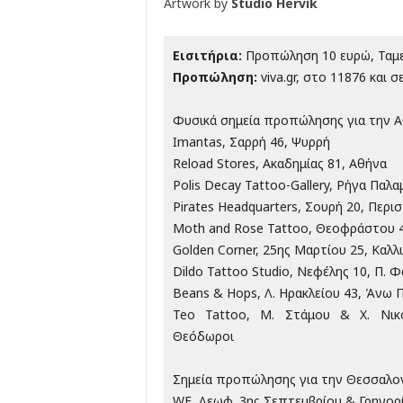
Artwork by
Studio Hervik
Εισιτήρια:
Προπώληση 10 ευρώ, Ταμε
Προπώληση:
viva.gr, στο 11876 και σ
Φυσικά σημεία προπώλησης για την 
Imantas, Σαρρή 46, Ψυρρή
Reload Stores, Ακαδημίας 81, Αθήνα
Polis Decay Tattoo-Gallery, Ρήγα Παλ
Pirates Headquarters, Σουρή 20, Περισ
Moth and Rose Tattoo, Θεοφράστου 4
Golden Corner, 25ης Μαρτίου 25, Καλλ
Dildo Tattoo Studio, Νεφέλης 10, Π. 
Beans & Hops, Λ. Ηρακλείου 43, Άνω 
Teo Tattoo, Μ. Στάμου & Χ. Νικο
Θεόδωροι
Σημεία προπώλησης για την Θεσσαλο
WE, Λεωφ. 3ης Σεπτεμβρίου & Γρηγορ