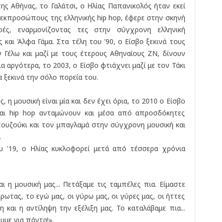
ς Αθήνας, το Γαλάτσι, ο Ηλίας Παπανικολός ήταν εκεί
εκπροσώπους της ελληνικής hip hop, έφερε στην σκηνή
ροές, εναρμονίζοντας τες στην σύγχρονη ελληνική
 και Άλφα Γάμα. Στα τέλη του '90, ο Είσβο ξεκινά τους
ν Γέλω και μαζί με τους έτερους Αθηναίους ΖΝ, δίνουν
α αργότερα, το 2003, ο Είσβο φτιάχνει μαζί με τον Τάκι
 ξεκινά την σόλο πορεία του.
ς, η μουσική είναι μία και δεν έχει όρια, το 2010 ο Είσβο
και hip hop ανταμώνουν και μέσα από απροσδόκητες
πουζούκι και τον μπαγλαμά στην σύγχρονη μουσική και
.
υ '19, ο Ηλίας κυκλοφορεί μετά από τέσσερα χρόνια
 η μουσική μας... Πετάξαμε τις ταμπέλες πια. Είμαστε
ρωτας, το εγώ μας, οι γύρω μας, οι γύρες μας, οι ήττες
η και η αντίληψη την εξέλιξη μας. Το καταλάβαμε πια...
υμε για πάντα!».