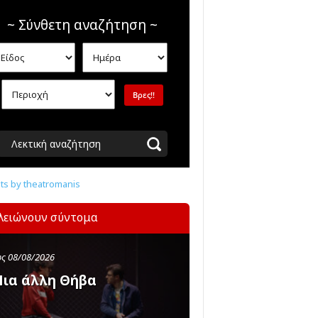
~ Σύνθετη αναζήτηση ~
Λεκτική αναζήτηση
s by theatromanis
λειώνουν σύντομα
ς 08/08/2026
ια άλλη Θήβα