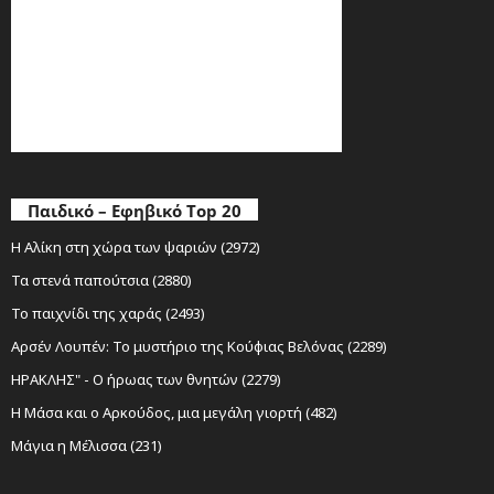
Παιδικό – Εφηβικό Top 20
Η Αλίκη στη χώρα των ψαριών (2972)
Τα στενά παπούτσια (2880)
Το παιχνίδι της χαράς (2493)
Αρσέν Λουπέν: Το μυστήριο της Κούφιας Βελόνας (2289)
ΗΡΑΚΛΗΣ" - Ο ήρωας των θνητών (2279)
Η Μάσα και ο Αρκούδος, μια μεγάλη γιορτή (482)
Μάγια η Μέλισσα (231)