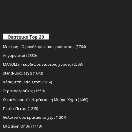
Θεατρικό Top 20
Μια ζωή - Ο μονόλογος μιας μοδίστρας (3764)
Αι γυμνισταί (2880)
MANOLIS - καρδιά σε τέσσερις χορδές (2508)
stand-upάντεχα (1643)
Χάσαμε τη Θεία Στοπ (1614)
Στρακαστρούκες (1559)
Ο επιθεωρητής Ντρέικ και η Μαύρη Χήρα (1460)
Πετάει Πετάει (1215)
Θέλω να σου κρατάω το χέρι (1207)
Μια άλλη Θήβα (1118)