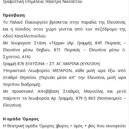
Γραφιστική επιμέλεια: Ηλέκτρα Νικολέτου
Πρόσβαση
Το Παλαιό Ελαιουργείο βρίσκεται στην παραλία της Ελευσίνας
και η είσοδος στον χώρο γίνεται από τον πεζόδρομο της
οδού Κανελλοπούλου.
Με λεωφορείο
: Στάση «Τέρμα» (Αρ. Γραμμής 845 Πειραιάς –
Ελευσίνα μέσω Θηβών, 871 Πειραιάς – Ελευσίνα μέσω Λ.
Σχιστού, A16)
Γραμμή 876 ΕΛΕΥΣΙΝΑ – ΣΤ. ΑΓ. ΜΑΡΙΝΑ (ΚΥΚΛΙΚΗ)
Υπεραστικό Λεωφορείο ΜΕΓΑΡΩΝ, κάθε μισή ώρα έξω από
σταθμό Θησείου. (Περνάει μέσα απ” την Ελευσίνα, μισή ώρα
περίπου διαδρομή)
Με προαστιακό
: Αποβίβαση Σταθμός Μαγούλας και μετά
παίρνετε τα λεωφορεία Αρ. Γραμμής 879 ή 863 (Νοσοκομείο –
Ελευσίνα)
Η ομάδα Όμορος
Η θεατρική ομάδα Όμορος (ὅμορος < ὁμός + ὅρος που συνορεύει