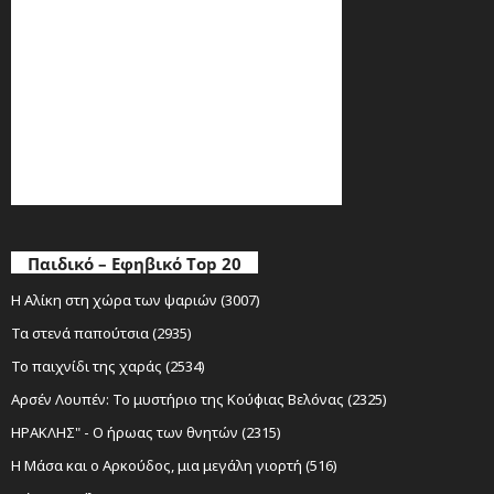
Παιδικό – Εφηβικό Top 20
Η Αλίκη στη χώρα των ψαριών (3007)
Τα στενά παπούτσια (2935)
Το παιχνίδι της χαράς (2534)
Αρσέν Λουπέν: Το μυστήριο της Κούφιας Βελόνας (2325)
ΗΡΑΚΛΗΣ" - Ο ήρωας των θνητών (2315)
Η Μάσα και ο Αρκούδος, μια μεγάλη γιορτή (516)