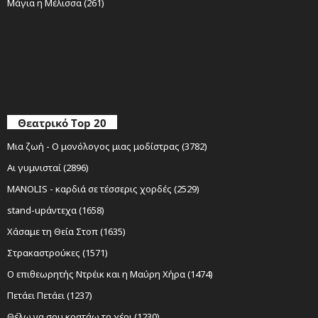
Μάγια η Μέλισσα (261)
Θεατρικό Top 20
Μια ζωή - Ο μονόλογος μιας μοδίστρας (3782)
Αι γυμνισταί (2896)
MANOLIS - καρδιά σε τέσσερις χορδές (2529)
stand-upάντεχα (1658)
Χάσαμε τη Θεία Στοπ (1635)
Στρακαστρούκες (1571)
Ο επιθεωρητής Ντρέικ και η Μαύρη Χήρα (1474)
Πετάει Πετάει (1237)
Θέλω να σου κρατάω το χέρι (1230)