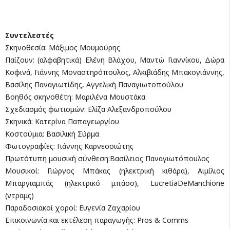
Συντελεστές
Σκηνοθεσία: Μάξιμος Μουμούρης
Παίζουν: (αλφαβητικά) Ελένη Βλάχου, Μαντώ Γιαννίκου, Δώρα
Κοφινά, Γιάννης Μοναστηρόπουλος, Αλκιβιάδης Μπακογιάννης,
Βασίλης Παναγιωτίδης, Αγγελική Παναγιωτοπούλου
Βοηθός σκηνοθέτη: Μαριλένα Μουστάκα
Σχεδιασμός φωτισμών: Ελίζα Αλεξανδροπούλου
Σκηνικά: Κατερίνα Παπαγεωργίου
Κοστούμια: Βασιλική Σύρμα
Φωτογραφίες: Γιάννης Καρνεσσιώτης
Πρωτότυπη μουσική σύνθεση:Βασίλειος Παναγιωτόπουλος
Μουσικοί: Γιώργος Μπάκας (ηλεκτρική κιθάρα), Αιμίλιος
Μπαργιαμπάς (ηλεκτρικό μπάσο), LucretiaDeManchione
(ντραμς)
Παραδοσιακοί χοροί: Ευγενία Ζαχαρίου
Επικοινωνία και εκτέλεση παραγωγής: Pros & Comms