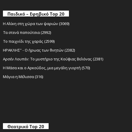
Παιδικό – Εφηβικό Top 20
Η Αλίκη στη χώρα των ψαριών (3069)
Τα στενά παπούτσια (2992)
Το παιχνίδι της χαράς (2599)
ΗΡΑΚΛΗΣ" - Ο ήρωας των θνητών (2382)
Αρσέν Λουπέν: Το μυστήριο της Κούφιας Βελόνας (2381)
Η Μάσα και ο Αρκούδος, μια μεγάλη γιορτή (570)
Μάγια η Μέλισσα (316)
Θεατρικό Top 20