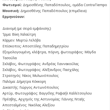
Φωτισμοί:
Δημοσθένης Παπαδόπουλος, ομάδα ContraTiempo
Μουσική:
Δημοσθένης Παπαδόπουλος (επιμέλεια)
Ερμηνεύουν:
Διανομή (με σειρά εμφάνισης)
Ίρμα: Βίκη Χαλαύτρη
Κάρμεν: Μυρτώ Λελόβα
Επίσκοπος: Αποστόλης Παπαδημητρίου
Εξομολογουμένη, κλέφτρα, πόρνη, φωτογράφος: Μάγδα
Τασούλα
Σκλάβος, Φωτογράφος: Ανδρέας Γιαννακούλας
Σκλάβος, Φωτογράφος: Αλέξανδρος Πασχάλης
Στρατηγός: Νίκος Μυλωνόπουλος
Παλόμα: Δήμητρα Κόκκορη
Δικαστής: Γιώργος Αντωνόπουλος
Αρτύρ, Φωτογράφος: Βαγγέλης Ραφαήλ Καλλίτσογλου
Πρέσβης, Αρχηγός της Αστυνομίας: Γιάννης Νταής
Απεσταλμένος: Νικόλας Αλεξίου