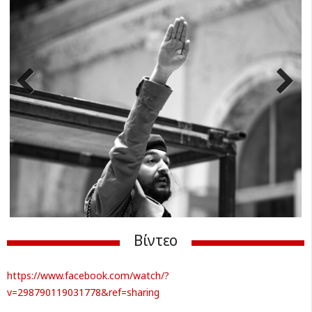
Previ
Next
ous
Βίντεο
https://www.facebook.com/watch/?
v=298790119031778&ref=sharing