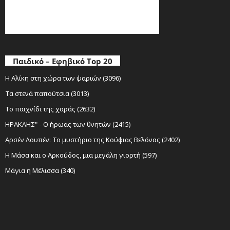
Παιδικό – Εφηβικό Top 20
Η Αλίκη στη χώρα των ψαριών (3096)
Τα στενά παπούτσια (3013)
Το παιχνίδι της χαράς (2632)
ΗΡΑΚΛΗΣ" - Ο ήρωας των θνητών (2415)
Αρσέν Λουπέν: Το μυστήριο της Κούφιας Βελόνας (2402)
Η Μάσα και ο Αρκούδος, μια μεγάλη γιορτή (597)
Μάγια η Μέλισσα (340)