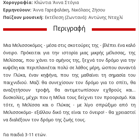
Χορογραφία:
Κλώντια Άννα Στόγια
Ερμηνεύουν:
Άννα Γαρεφαλάκη, Νικόλαος Ζήσου
Παίζουν μουσική:
Εκτέλεση (Ζωντανά): Αντώνης Νταχλί
Περιγραφή
Mια Μελισσοκόμος - μέσα στις σκοτούρες της - βλέπει ένα καλό
όνειρο. Πρόκειται για την ιστορία μιας μικρής μέλισσας, της
Μελίσσας, που χάνει το σμήνος της, ξεχνά τον δρόμο για την
κυψέλη και περιπλανιέται πολύ σε λάθος μέρη, ώσπου συναντά
τον Γλύκα, έναν κηφήνα, που της μαθαίνει τη σημασία του
παιχνιδιού. Μαζί θα συνεχίσουν τον δρόμο για το σπίτι, θα
αναζητήσουν τροφή, θα αντιμετωπίσουν εχθρούς και…
δυσκολίες, μέχρι που η Μέλια τους δείχνει τον προορισμό. Και
τότε, η Μελίσσα και ο Γλύκας - με λίγο σπρώξιμο από τη
Μελισσοκόμο- εξάλλου δικό της είναι το όνειρο! - θα χρειαστεί
να διαλέξουν τον δρόμο της ζωής τους.
Για παιδιά 3-11 ετών.