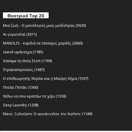
Θεατρικό Top 20
Μια ζωή - Ο μονόλογος μιας μοδίστρας (3920)
Αι γυμνισταί (3011)
MANOLIS - καρδιά σε τέσσερις χορδές (2660)
stand-upάντεχα (1785)
Χάσαμε τη Θεία Στοπ (1769)
Στρακαστρούκες (1687)
Ο επιθεωρητής Ντρέικ και η Μαύρη Χήρα (1597)
Πετάει Πετάει (1360)
Θέλω να σου κρατάω το χέρι (1336)
Sexy Laundry (1208)
Νίκος Ξυλούρης Ο αρχάγγελος της Κρήτης (1189)
Ο Σώζων Εαυτόν Σωθήτω (1141)
Όχι Άλλο Κάρβουνο (1069)