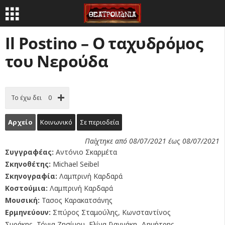
Il Postino – Ο ταχυδρόμος
του Νερούδα
Το έχω δει
0
Αρχείο
Κοινωνικό
Σε περιοδεία
Παίχτηκε από 08/07/2021 έως 08/07/2021
Συγγραφέας:
Αντόνιο Σκαρμέτα
Σκηνοθέτης:
Michael Seibel
Σκηνογραφία:
Λαμπρινή Καρδαρά
Κοστούμια:
Λαμπρινή Καρδαρά
Μουσική:
Τασος Καρακατσάνης
Ερμηνεύουν:
Σπύρος Σταμούλης, Κωνσταντίνος
Συράκης, Τόνια Ζησίμου, Ελίνα Γιαννάκη, Δημήτρης