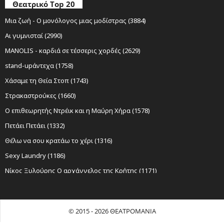
Θεατρικό Top 20
Μια ζωή - Ο μονόλογος μιας μοδίστρας (3884)
Αι γυμνισταί (2990)
MANOLIS - καρδιά σε τέσσερις χορδές (2629)
stand-upάντεχα (1758)
Χάσαμε τη Θεία Στοπ (1743)
Στρακαστρούκες (1660)
Ο επιθεωρητής Ντρέικ και η Μαύρη Χήρα (1578)
Πετάει Πετάει (1332)
Θέλω να σου κρατάω το χέρι (1316)
Sexy Laundry (1186)
Νίκος Ξυλούρης Ο αρχάγγελος της Κρήτης (1171)
Ο Σώζων Εαυτόν Σωθήτω (1118)
Εκκλησιάζουσες | Γυναικες στην εξουσία (1050)
© 2015 - 2026 ΘΕΑΤΡΟΜΑΝΙΑ
Όχι Άλλο Κάρβουνο (1039)