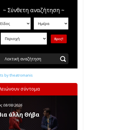
~ Σύνθετη αναζήτηση ~
Λεκτική αναζήτηση
s by theatromanis
λειώνουν σύντομα
ς 08/08/2026
ια άλλη Θήβα