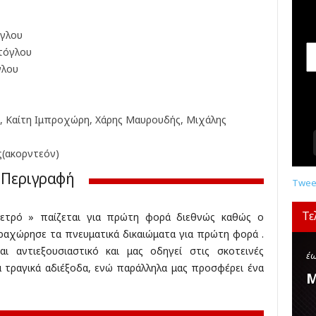
σ
ε
ι
γλου
ς
τόγλου
,
γλου
δ
ι
α
ης, Καίτη Ιμπροχώρη, Χάρης Μαυρουδής, Μιχάλης
γ
ω
ν
(ακορντεόν)
ι
Περιγραφή
σ
Tweet
μ
ο
Τε
μετρό » παίζεται για πρώτη φορά διεθνώς καθώς ο
ί
ραχώρησε τα πνευματικά δικαιώματα για πρώτη φορά .
,
αι αντιεξουσιαστικό και μας οδηγεί στις σκοτεινές
κ
έω
α τραγικά αδιέξοδα, ενώ παράλληλα μας προσφέρει ένα
ρ
Μ
ι
τ
ι