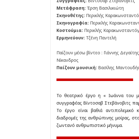
Συγγραφέας:
Βίντοσαβ Στεβάνοβιτς
Μετάφραση:
Έρση Βασιλικιώτη
Σκηνοθέτης:
Περικλής Καρακωνσταντό
Σκηνογραφία:
Περικλής Καρακωνσταν
Κοστούμια:
Περικλής Καρακωνσταντό
Ερμηνεύουν:
Τζένη Παντελή
Παίζουν μέσω βίντεο : Γιάννης Δεγαίτ
Νίκανδρος
Παίζουν μουσική:
Βασίλης Μαντουδής
Το θεατρικό έργο η « Ιωάννα του 
συγγραφέας Βίντοσαβ Στεβάνοβιτς πα
Το έργο είναι βαθιά αντιπολεμικό κ
διαδρομές της ανθρώπινης μοίρας, στ
ζωντανό ανθρωπιστικό μήνυμα.