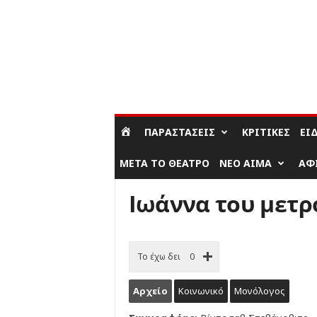
ΣΎΝΔΕΣΗ / ΕΓΓΡΑΦΉ
ΠΑΡΑΣΤΆΣΕΙΣ
ΚΡΙΤΙΚΈΣ
ΕΊ
ΜΕΤΆ ΤΟ ΘΈΑΤΡΟ
ΝΈΟ ΑΊΜΑ
ΑΦ
Ιωάννα του μετρ
Το έχω δει
0
Αρχείο
Κοινωνικό
Μονόλογος