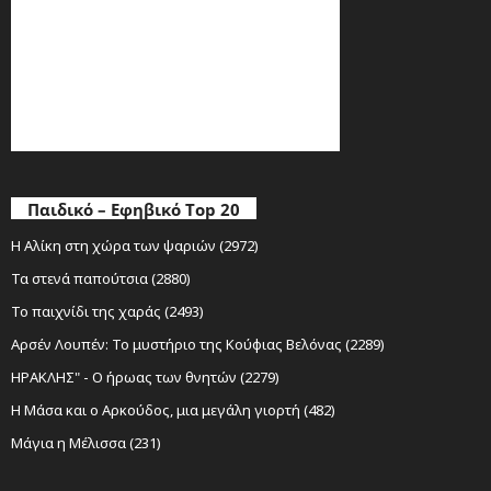
Παιδικό – Εφηβικό Top 20
Η Αλίκη στη χώρα των ψαριών (2972)
Τα στενά παπούτσια (2880)
Το παιχνίδι της χαράς (2493)
Αρσέν Λουπέν: Το μυστήριο της Κούφιας Βελόνας (2289)
ΗΡΑΚΛΗΣ" - Ο ήρωας των θνητών (2279)
Η Μάσα και ο Αρκούδος, μια μεγάλη γιορτή (482)
Μάγια η Μέλισσα (231)